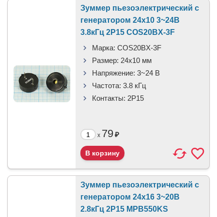
Зуммер пьезоэлектрический c
генератором 24x10 3~24В
3.8кГц 2P15 COS20BX-3F
Марка:
COS20BX-3F
Размер:
24x10 мм
Напряжение:
3~24 В
Частота:
3.8 кГц
Контакты:
2P15
79
₽
x
Зуммер пьезоэлектрический c
генератором 24x16 3~20В
2.8кГц 2P15 MPB550KS