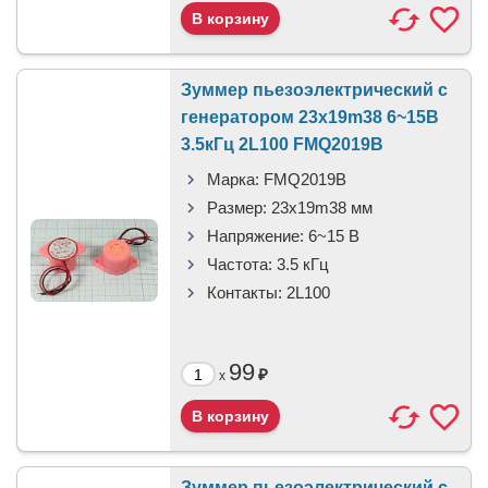
Зуммер пьезоэлектрический c
генератором 23x19m38 6~15В
3.5кГц 2L100 FMQ2019B
Марка:
FMQ2019B
Размер:
23x19m38 мм
Напряжение:
6~15 В
Частота:
3.5 кГц
Контакты:
2L100
99
₽
x
Зуммер пьезоэлектрический c