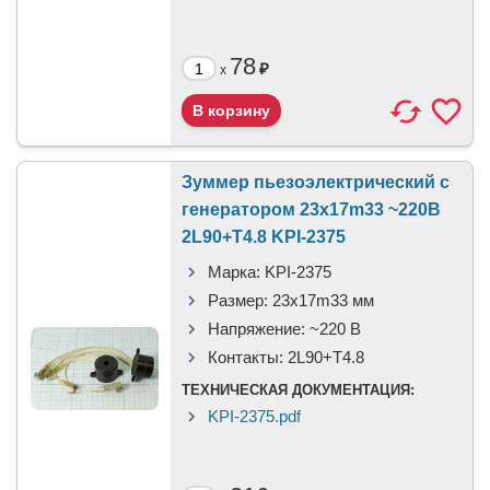
78
₽
x
Зуммер пьезоэлектрический c
генератором 23x17m33 ~220В
2L90+T4.8 KPI-2375
Марка:
KPI-2375
Размер:
23x17m33 мм
Напряжение:
~220 В
Контакты:
2L90+T4.8
ТЕХНИЧЕСКАЯ ДОКУМЕНТАЦИЯ:
KPI-2375.pdf