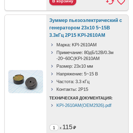
Зуммер пьезоэлектрический c
генератором 23x10 5~15В
3.3кГц 2P15 KPI-2610AM
Марка:
KPI-2610AM
Примечание:
80дБ/12В/0.3м
-20~60C(KPI-2610AM
Размер:
23x10 мм
Напряжение:
5~15 В
Частота:
3.3 кГц
Контакты:
2P15
ТЕХНИЧЕСКАЯ ДОКУМЕНТАЦИЯ:
KPI-2610AM(OEM2926).pdf
115
₽
x