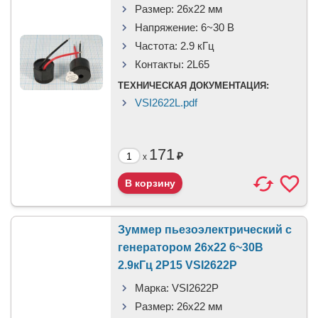
Размер:
26x22 мм
Напряжение:
6~30 В
Частота:
2.9 кГц
Контакты:
2L65
ТЕХНИЧЕСКАЯ ДОКУМЕНТАЦИЯ:
VSI2622L.pdf
171
₽
x
Зуммер пьезоэлектрический c
генератором 26x22 6~30В
2.9кГц 2P15 VSI2622P
Марка:
VSI2622P
Размер:
26x22 мм