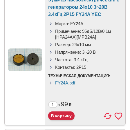
генератором 24x10 3~20В
3.4кГц 2P15 FY24A YEC
Марка:
FY24A
Примечание:
95дБ/12В/0.1м
[HPA24AX][MPB24A]
Размер:
24x10 мм
Напряжение:
3~20 В
Частота:
3.4 кГц
Контакты:
2P15
ТЕХНИЧЕСКАЯ ДОКУМЕНТАЦИЯ:
FY24A.pdf
99
₽
x