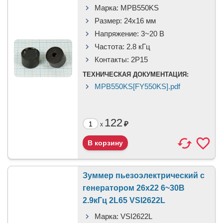
Марка:
MPB550KS
Размер:
24x16 мм
Напряжение:
3~20 В
Частота:
2.8 кГц
Контакты:
2P15
ТЕХНИЧЕСКАЯ ДОКУМЕНТАЦИЯ:
MPB550KS[FY550KS].pdf
122
₽
x
Зуммер пьезоэлектрический c
генератором 26x22 6~30В
2.9кГц 2L65 VSI2622L
Марка:
VSI2622L