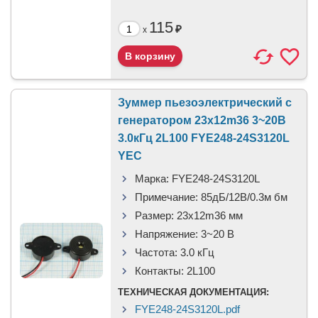
115
₽
x
Зуммер пьезоэлектрический c
генератором 23x12m36 3~20В
3.0кГц 2L100 FYE248-24S3120L
YEC
Марка:
FYE248-24S3120L
Примечание:
85дБ/12В/0.3м бм
Размер:
23x12m36 мм
Напряжение:
3~20 В
Частота:
3.0 кГц
Контакты:
2L100
ТЕХНИЧЕСКАЯ ДОКУМЕНТАЦИЯ:
FYE248-24S3120L.pdf