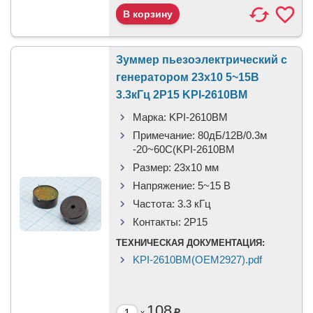
Зуммер пьезоэлектрический c
генератором 23x10 5~15В
3.3кГц 2P15 KPI-2610BM
Марка:
KPI-2610BM
Примечание:
80дБ/12В/0.3м
-20~60C(KPI-2610BM
Размер:
23x10 мм
Напряжение:
5~15 В
Частота:
3.3 кГц
Контакты:
2P15
ТЕХНИЧЕСКАЯ ДОКУМЕНТАЦИЯ:
KPI-2610BM(OEM2927).pdf
108
₽