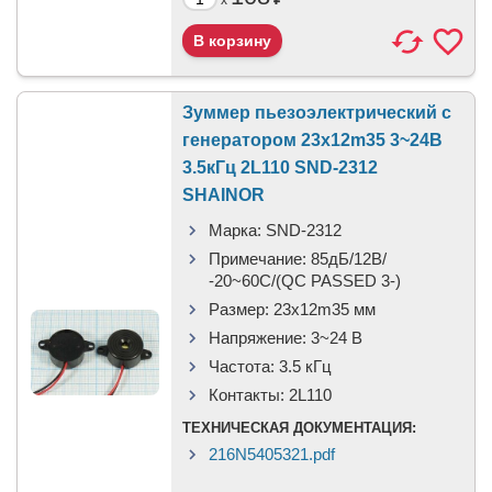
x
Зуммер пьезоэлектрический c
генератором 23x12m35 3~24В
3.5кГц 2L110 SND-2312
SHAINOR
Марка:
SND-2312
Примечание:
85дБ/12В/
-20~60C/(QC PASSED 3-)
Размер:
23x12m35 мм
Напряжение:
3~24 В
Частота:
3.5 кГц
Контакты:
2L110
ТЕХНИЧЕСКАЯ ДОКУМЕНТАЦИЯ:
216N5405321.pdf