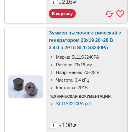
216
₽
x
Зуммер пьезоэлектрический c
генератором 23x19 20~28 В
3.4кГц 2P15 SL11S3240PA
Марка:
SL11S3240PA
Размер:
23x19 мм
Напряжение:
20~28 В
Частота:
3.4 кГц
Контакты:
2P15
ТЕХНИЧЕСКАЯ ДОКУМЕНТАЦИЯ:
SL11S3240PA.pdf
108
₽
x