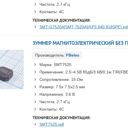
Частота:
2.7 кГц
Контакты:
4C
ТЕХНИЧЕСКАЯ ДОКУМЕНТАЦИЯ:
SMT-G7520A[SMT-7520A](KP3.840.918SPE).pd
Производитель:
FBelec
Марка:
SMT7525
Примечание:
2.5~4.5В 85дБ/3.6В/0.1м T/R(FB
Сопротивление:
15 Ом
Размер:
7.5x 7.5x2.5 мм
Напряжение:
3.6 В
Частота:
2.7 кГц
Контакты:
4C
ТЕХНИЧЕСКАЯ ДОКУМЕНТАЦИЯ:
SMT7525.pdf