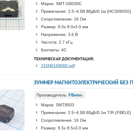
Марка:
SMT-G8030C
Примечание:
2.5~4.5В 88дБ/0.1м [HCS0903G]
Сопротивление:
16 Ом
Размер:
8.0x 8.0x3.0 мм
Напряжение:
3.6 В
Частота:
2.7 кГц
Контакты:
4C
ТЕХНИЧЕСКАЯ ДОКУМЕНТАЦИЯ:
215N0169000.pdf
Производитель:
FBelec
Марка:
SMT8503
Примечание:
2.5~4.5В 88дБ/0.1м T/R (FBELE)
Сопротивление:
16 Ом
Размер:
8.5x 8.5x3.0 мм