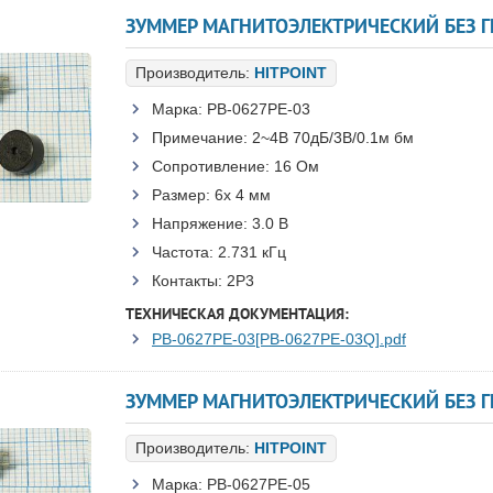
Производитель:
HITPOINT
Марка:
PB-0627PE-03
Примечание:
2~4В 70дБ/3В/0.1м бм
Сопротивление:
16 Ом
Размер:
6x 4 мм
Напряжение:
3.0 В
Частота:
2.731 кГц
Контакты:
2P3
ТЕХНИЧЕСКАЯ ДОКУМЕНТАЦИЯ:
PB-0627PE-03[PB-0627PE-03Q].pdf
Производитель:
HITPOINT
Марка:
PB-0627PE-05