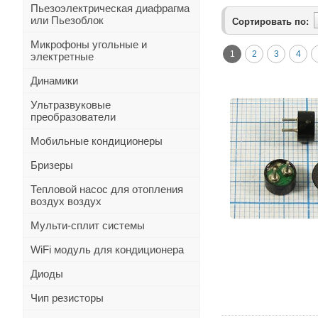
Пьезоэлектрическая диафрагма
или Пьезоблок
Сортировать по:
Микрофоны угольные и
1
2
3
4
электретные
Динамики
Ультразвуковые
преобразователи
Мобильные кондиционеры
Бризеры
Тепловой насос для отопления
воздух воздух
Мульти-сплит системы
WiFi модуль для кондиционера
Диоды
Чип резисторы