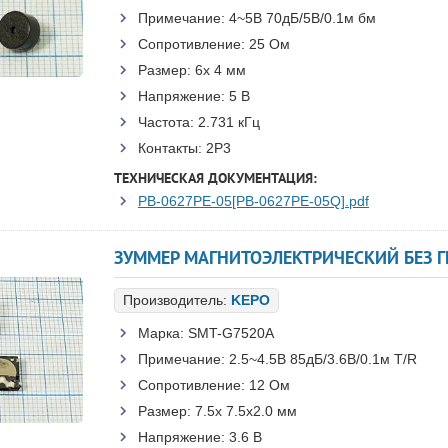
Примечание:
4~5В 70дБ/5В/0.1м бм
Сопротивление:
25 Ом
Размер:
6x 4 мм
Напряжение:
5 В
Частота:
2.731 кГц
Контакты:
2P3
ТЕХНИЧЕСКАЯ ДОКУМЕНТАЦИЯ:
PB-0627PE-05[PB-0627PE-05Q].pdf
Производитель:
KEPO
Марка:
SMT-G7520A
Примечание:
2.5~4.5В 85дБ/3.6В/0.1м T/R
Сопротивление:
12 Ом
Размер:
7.5x 7.5x2.0 мм
Напряжение:
3.6 В