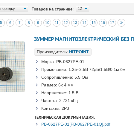
Товаров на странице:
»
5
6
7
8
9
10
11
12
13
14
15
16
17
Производитель:
HITPOINT
Марка:
PB-0627PE-01
Примечание:
1.25~2.5В 72дБ/1.5В/0.1м бм
Сопротивление:
5.5 Ом
Размер:
6x 4 мм
Напряжение:
1.5 В
Частота:
2.731 кГц
Контакты:
2P3
ТЕХНИЧЕСКАЯ ДОКУМЕНТАЦИЯ:
PB-0627PE-01[PB-0627PE-01Q].pdf