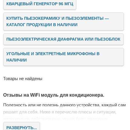
КВАРЦЕВЫЙ ГЕНЕРАТОР 96 МГЦ
КУПИТЬ ПЬЕЗОКЕРАМИКУ И ПЬЕЗОЭЛЕМЕНТЫ —
КАТАЛОГ ПРОДУКЦИИ В НАЛИЧИИ
ПЬЕЗОЭЛЕКТРИЧЕСКАЯ ДИАФРАГМА ИЛИ ПЬЕЗОБЛОК
УГОЛЬНЫЕ И ЭЛЕКТРЕТНЫЕ МИКРОФОНЫ В
НАЛИЧИИ
Товары не найдены
Отзывы на WiFi модуль для кондиционера.
Полезность или не полезнь данного устройства, каждый сам
решает для себя. Ниже я перечислю плюсы и ситуации,
когда модуль действительно может быть полезным.
Подключение к Алисе, Марусе, Сбер и другим голосовым
РАЗВЕРНУТЬ...