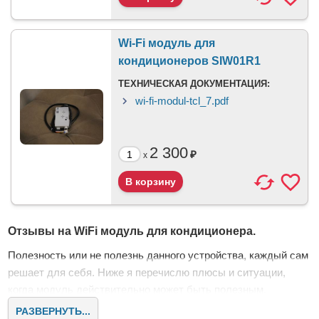
Wi-Fi модуль для
кондиционеров SIW01R1
ТЕХНИЧЕСКАЯ ДОКУМЕНТАЦИЯ:
wi-fi-modul-tcl_7.pdf
2 300
₽
x
Отзывы на WiFi модуль для кондиционера.
Полезность или не полезнь данного устройства, каждый сам
решает для себя. Ниже я перечислю плюсы и ситуации,
когда модуль действительно может быть полезным.
Подключение к Алисе, Марусе, Сбер и другим голосовым
РАЗВЕРНУТЬ...