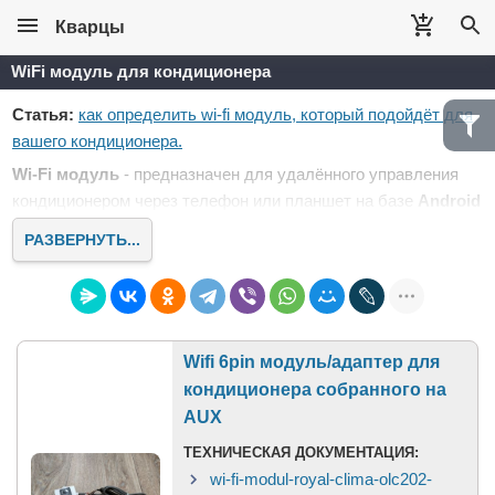
Кварцы
WiFi модуль для кондиционера
Статья:
как определить wi-fi модуль, который подойдёт для
вашего кондиционера.
Wi-Fi модуль
- предназначен для удалённого управления
кондиционером через телефон или планшет на базе
Android
и
iOS
, из любой точки страны и мира, где есть интернет.
РАЗВЕРНУТЬ...
Модуль подключается к домашнему WiFi, для
присоединения к облаку и последующего управления со
смартфона.
Многие кондиционеры идут с завода с установленным
Вай-
Wifi 6pin модуль/адаптер для
Фай модулем
, другие только подготовлены для установки,
кондиционера собранного на
а часть не оборудованы данной возможностью и подобрать
AUX
модуль в вашем случае не получится.
ТЕХНИЧЕСКАЯ ДОКУМЕНТАЦИЯ:
wi-fi-modul-royal-clima-olc202-