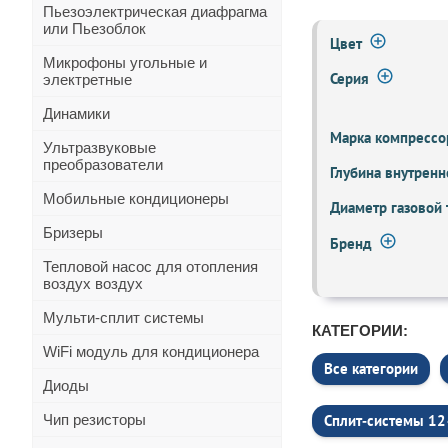
Пьезоэлектрическая диафрагма
или Пьезоблок
Цвет
Микрофоны угольные и
Серия
электретные
Динамики
Марка компрессо
Ультразвуковые
преобразователи
Глубина внутренн
Мобильные кондиционеры
Диаметр газовой
Бризеры
Бренд
Тепловой насос для отопления
воздух воздух
Мульти-сплит системы
КАТЕГОРИИ:
WiFi модуль для кондиционера
Все категории
Диоды
Чип резисторы
Сплит‑системы 12