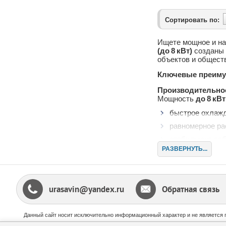
Сортировать по:
Ищете мощное и н
(до 8 кВт)
созданы 
объектов и общест
Ключевые преиму
Производительнос
Мощность
до 8 кВт
быстрое охлажд
равномерное ра
стабильную раб
РАЗВЕРНУТЬ...
выход на задан
Энергоэффективн
Современные моде
urasavin@yandex.ru
Обратная связь
средний расхо
коэффициент EE
экономия до 65
Данный сайт носит исключительно информационный характер и не является 