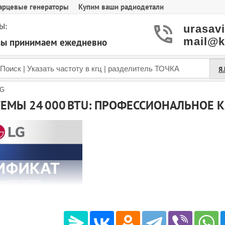
арцевые генераторы
Купим ваши радиодетали
Ы:
urasav
mail@k
азы принимаем ежедневно
Я
LG