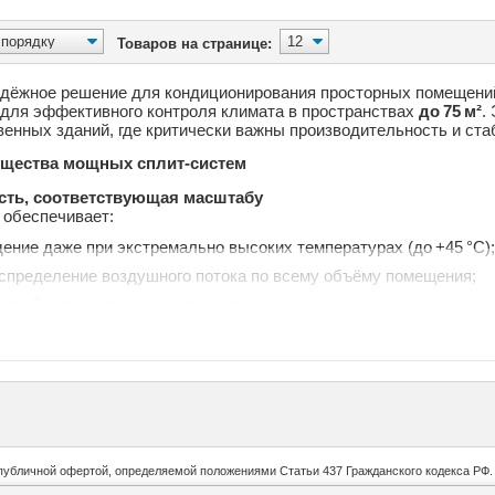
Товаров на странице:
адёжное решение для кондиционирования просторных помещен
для эффективного контроля климата в пространствах
до 75 м²
.
венных зданий, где критически важны производительность и ста
щества мощных сплит‑систем
ть, соответствующая масштабу
обеспечивает:
ение даже при экстремально высоких температурах (до +45 °C);
спределение воздушного потока по всему объёму помещения;
оту без перегрузок электросети;
ный температурный режим за 8–10 минут.
ость промышленного уровня
ли класса
A+/A
:
д в режиме охлаждения —
2,1–2,4 кВт·ч
;
R — от 4,2 Вт/Вт;
 % по сравнению с оборудованием прошлых поколений.
публичной офертой, определяемой положениями Статьи 437 Гражданского кодекса РФ.