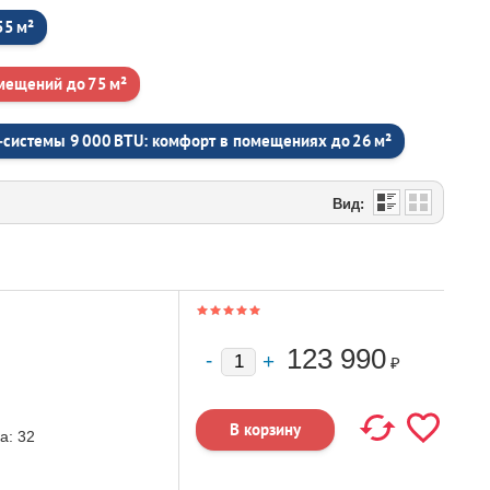
55 м²
мещений до 75 м²
‑системы 9 000 BTU: комфорт в помещениях до 26 м²
Вид:
123 990
₽
а:
32