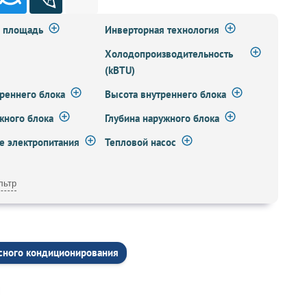
а площадь
Инверторная технология
Холодопроизводительность
(kBTU)
реннего блока
Высота внутреннего блока
жного блока
Глубина наружного блока
 электропитания
Тепловой насос
льтр
ксного кондиционирования