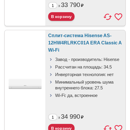
33 790
₽
x
Сплит-система Hisense AS-
12HW4RLRKC01A ERA Classic A
Wi-Fi
Завод - производитель:
Hisense
Рассчитан на площадь:
34.5
Инверторная технология:
нет
Минимальный уровень шума
внутреннего блока:
27.5
Wi-Fi:
да, встроенное
34 990
₽
x