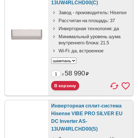
13UW4RLCHD00(C)
Завод - производитель:
Hisense
Рассчитан на площадь:
37
Инверторная технология:
да
Минимальный уровень шума
внутреннего блока:
21.5
Wi-Fi:
да, встроенное
58 990
₽
x
Инверторная сплит-система
Hisense VIBE PRO SILVER EU
DC Inverter AS-
13UW4RLCHD00(S)