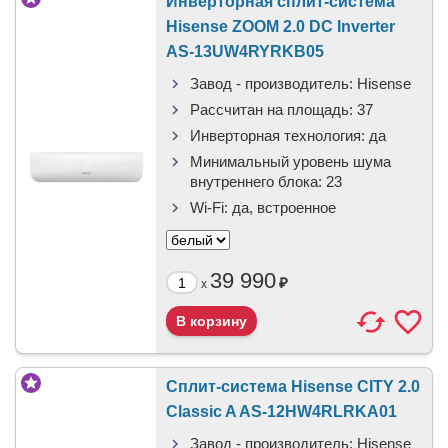
Инверторная сплит-система
Hisense ZOOM 2.0 DC Inverter
AS-13UW4RYRKB05
Завод - производитель:
Hisense
Рассчитан на площадь:
37
Инверторная технология:
да
Минимальный уровень шума
внутреннего блока:
23
Wi-Fi:
да, встроенное
39 990
₽
x
Сплит-система Hisense CITY 2.0
Classic A AS-12HW4RLRKA01
Завод - производитель:
Hisense