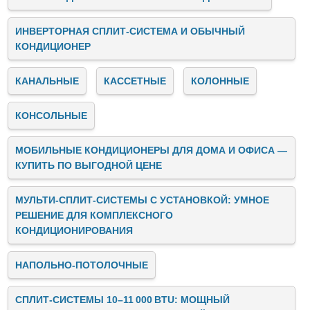
ИНВЕРТОРНАЯ СПЛИТ-СИСТЕМА И ОБЫЧНЫЙ
КОНДИЦИОНЕР
КАНАЛЬНЫЕ
КАССЕТНЫЕ
КОЛОННЫЕ
КОНСОЛЬНЫЕ
МОБИЛЬНЫЕ КОНДИЦИОНЕРЫ ДЛЯ ДОМА И ОФИСА —
КУПИТЬ ПО ВЫГОДНОЙ ЦЕНЕ
Hisense - китайский бренд климатического и другого
МУЛЬТИ‑СПЛИТ‑СИСТЕМЫ С УСТАНОВКОЙ: УМНОЕ
РЕШЕНИЕ ДЛЯ КОМПЛЕКСНОГО
оборудования. Производит технику на своих заводах и
КОНДИЦИОНИРОВАНИЯ
соответственно сам отвечает за качество, а не как
большинство брендов "перекупов". Начало истории данного
НАПОЛЬНО-ПОТОЛОЧНЫЕ
бренда начинается с
1969 года.
СПЛИТ‑СИСТЕМЫ 10–11 000 BTU: МОЩНЫЙ