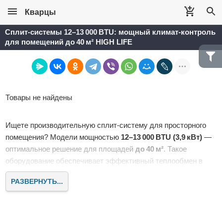
Кварцы
Сплит‑системы 12–13 000 BTU: мощный климат‑контроль
для помещений до 40 м² HIGH LIFE
Товары не найдены
Ищете производительную сплит‑систему для просторного
помещения? Модели мощностью
12–13 000 BTU (3,9 кВт)
—
оптимальное решение для площадей
до 40 м²
. Такое
оборудование обеспечивает эффективный теплообмен в
жилых и коммерческих пространствах, сохраняя комфорт
РАЗВЕРНУТЬ...
при разумном энергопотреблении.
Почему выбирают сплит‑системы 12–13 000 BTU?
Точная мощность под площадь