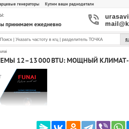
арцевые генераторы
Купим ваши радиодетали
Ы:
urasav
mail@k
азы принимаем ежедневно
Я
unai