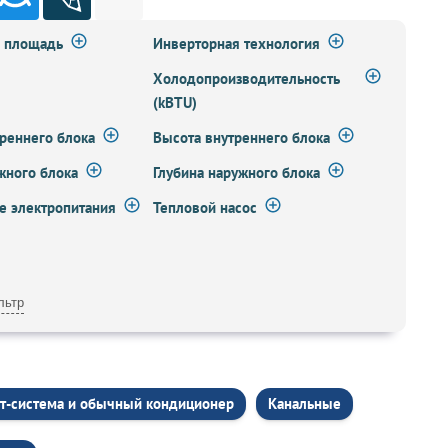
а площадь
Инверторная технология
Холодопроизводительность
(kBTU)
реннего блока
Высота внутреннего блока
жного блока
Глубина наружного блока
 электропитания
Тепловой насос
льтр
т-система и обычный кондиционер
Канальные