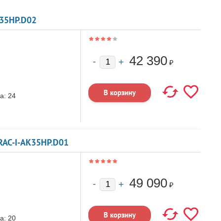
35HP.D02
42 390
₽
а:
24
AC-I-AK35HP.D01
49 090
₽
а:
20