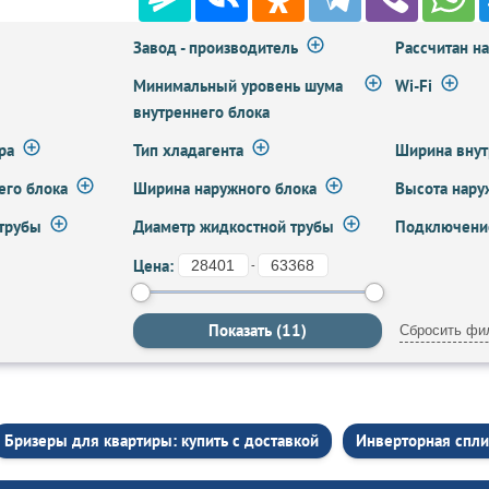
Завод - производитель
Рассчитан н
Минимальный уровень шума
Wi-Fi
внутреннего блока
ра
Тип хладагента
Ширина внут
его блока
Ширина наружного блока
Высота нару
 трубы
Диаметр жидкостной трубы
Подключение
Цена:
-
Сбросить фи
Бризеры для квартиры: купить с доставкой
Инверторная спли