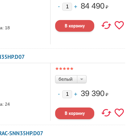
84 490
₽
а:
18
N35HP.D07
белый
39 390
₽
а:
24
 RAC-SNN35HP.D07