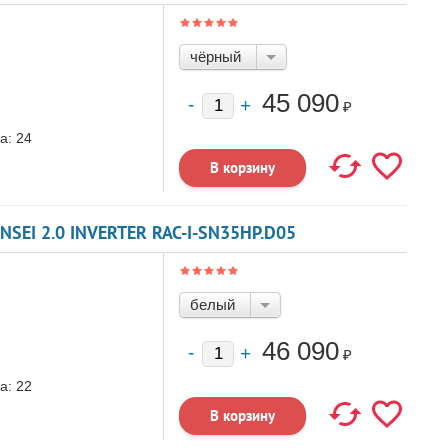
чёрный
45 090
₽
а:
24
EI 2.0 INVERTER RAC-I-SN35HP.D05
белый
46 090
₽
а:
22