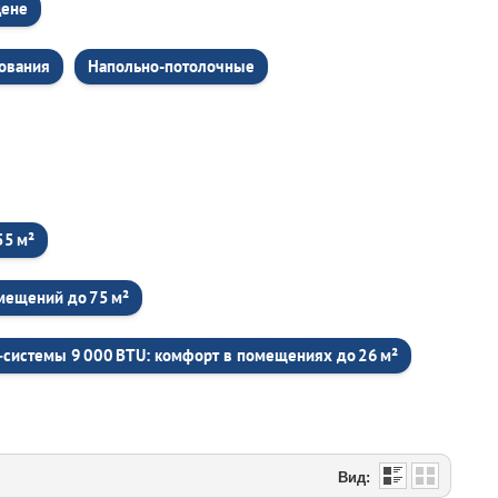
цене
рования
Напольно-потолочные
55 м²
мещений до 75 м²
‑системы 9 000 BTU: комфорт в помещениях до 26 м²
Вид: