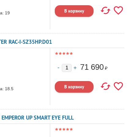
а:
19
ER RAC-I-SZ35HP.D01
71 690
₽
а:
18.5
 EMPEROR UP SMART EYE FULL