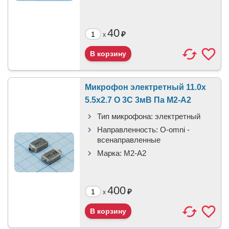
40
₽
x
Микрофон электретный 11.0x
5.5x2.7 O 3C 3мВ Па М2-А2
Тип микрофона:
электретный
Направленность:
O-omni -
всенаправленные
Марка:
М2-А2
400
₽
x