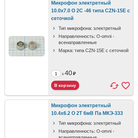
Микрофон электретный
10.0x7.0 O 2C -46 типа CZN-15E с
сеточкой
Тип микрофона:
электретный
Направленность:
O-omni -
всенаправленные
Марка:
типа CZN-15E с сеточкой
40
₽
x
Микрофон электретный
10.4x6.2 O 2T 6мВ Па МКЭ-333
Тип микрофона:
электретный
Направленность:
O-omni -
всенаправленные