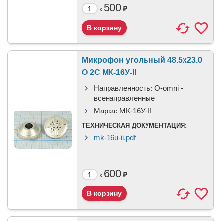
500
₽
x
Микрофон угольный 48.5x23.0
O 2C МК-16У-II
Направленность:
O-omni -
всенаправленные
Марка:
МК-16У-II
ТЕХНИЧЕСКАЯ ДОКУМЕНТАЦИЯ:
mk-16u-ii.pdf
600
₽
x