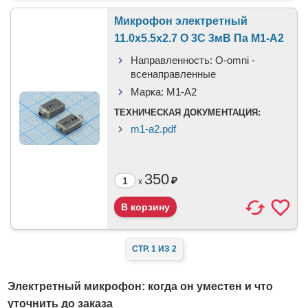
Микрофон электретный
11.0x5.5x2.7 O 3C 3мВ Па М1-А2
Направленность:
O-omni -
всенаправленные
Марка:
М1-А2
ТЕХНИЧЕСКАЯ ДОКУМЕНТАЦИЯ:
m1-a2.pdf
350
₽
x
СТР. 1 ИЗ 2
Электретный микрофон: когда он уместен и что
уточнить до заказа