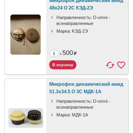
Микрофон динамический микд
48x24 O 2C КЭД-2Э
Направленность:
O-omni -
всенаправленные
Марка:
КЭД-2Э
500
₽
x
Микрофон динамический микд
51.3x34.5 O 3C МДК-1А
Направленность:
O-omni -
всенаправленные
Марка:
МДК-1А