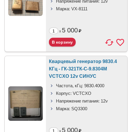
Напряжение питания:
12v
Марка:
VX-8111
5 000
₽
x
Кварцевый генератор 9830.4
КГц - ГК-321ТК-С-9.8304М
VCTCXO 12v СИНУС
Частота, кГц:
9830.4000
Корпус:
VCTCXO
Напряжение питания:
12v
Марка:
SQ3300
5 000
₽
x