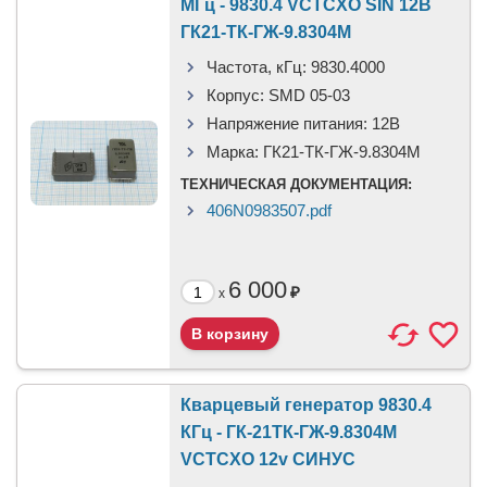
МГц - 9830.4 VCTCXO SIN 12В
ГК21-ТК-ГЖ-9.8304М
Частота, кГц:
9830.4000
Корпус:
SMD 05-03
Напряжение питания:
12В
Марка:
ГК21-ТК-ГЖ-9.8304М
ТЕХНИЧЕСКАЯ ДОКУМЕНТАЦИЯ:
406N0983507.pdf
6 000
₽
x
Кварцевый генератор 9830.4
КГц - ГК-21ТК-ГЖ-9.8304М
VCTCXO 12v СИНУС