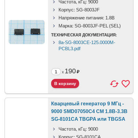
Частота, кГц:
9000
Корпус:
SG-8003JF
Напряжение питания:
1.8В
Марка:
SG-8003JF-PEL (SEL)
ТЕХНИЧЕСКАЯ ДОКУМЕНТАЦИЯ:
8a-SG-8003CE-125.0000M-
PCBL3.pdf
190
₽
x
Кварцевый генератор 9 МГц -
9000 SMD07050C4 CM 1.8В-3.3В
SG-8101CA TBGPA или TBGSA
Частота, кГц:
9000
Корпус:
SG-8101CA