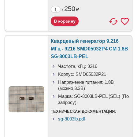
250
₽
x
Кварцевый генератор 9.216
МГц - 9216 SMD05032P4 CM 1.8В
SG-8003LB-PEL
Частота, кГц:
9216
Корпус:
SMD05032P21
Напряжение питания:
1,8В
(можно 3.3В)
Марка:
SG-8003LB-PEL (SEL) (По
запросу)
ТЕХНИЧЕСКАЯ ДОКУМЕНТАЦИЯ:
sg-8003lb.pdf