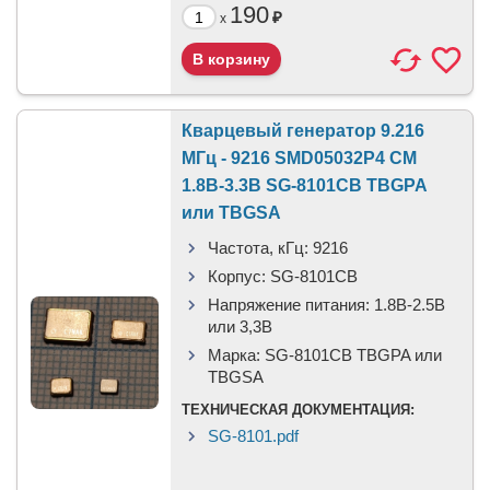
190
₽
x
Кварцевый генератор 9.216
МГц - 9216 SMD05032P4 CM
1.8В-3.3В SG-8101CB TBGPA
или TBGSA
Частота, кГц:
9216
Корпус:
SG-8101CB
Напряжение питания:
1.8В-2.5B
или 3,3B
Марка:
SG-8101CB TBGPA или
TBGSA
ТЕХНИЧЕСКАЯ ДОКУМЕНТАЦИЯ:
SG-8101.pdf