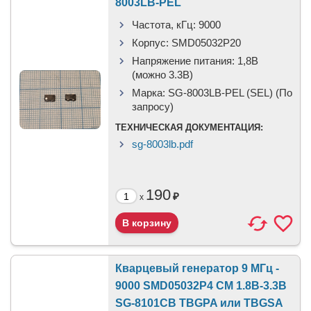
8003LB-PEL
Частота, кГц:
9000
Корпус:
SMD05032P20
Напряжение питания:
1,8В
(можно 3.3В)
Марка:
SG-8003LB-PEL (SEL) (По
запросу)
ТЕХНИЧЕСКАЯ ДОКУМЕНТАЦИЯ:
sg-8003lb.pdf
190
₽
x
Кварцевый генератор 9 МГц -
9000 SMD05032P4 CM 1.8В-3.3В
SG-8101CB TBGPA или TBGSA