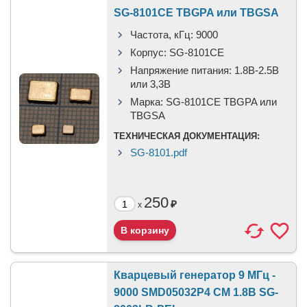
SG-8101CE TBGPA или TBGSA
Частота, кГц:
9000
Корпус:
SG-8101CE
Напряжение питания:
1.8В-2.5B
или 3,3B
Марка:
SG-8101CE TBGPA или
TBGSA
ТЕХНИЧЕСКАЯ ДОКУМЕНТАЦИЯ:
SG-8101.pdf
250
₽
x
Кварцевый генератор 9 МГц -
9000 SMD05032P4 CM 1.8В SG-