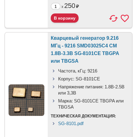
250
₽
x
Кварцевый генератор 9.216
МГц - 9216 SMD03025C4 CM
1.8В-3.3В SG-8101CE TBGPA
или TBGSA
Частота, кГц:
9216
Корпус:
SG-8101CE
Напряжение питания:
1.8В-2.5B
или 3,3B
Марка:
SG-8101CE TBGPA или
TBGSA
ТЕХНИЧЕСКАЯ ДОКУМЕНТАЦИЯ:
SG-8101.pdf