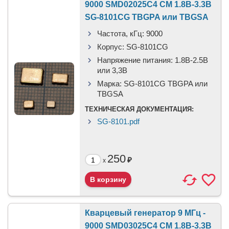
9000 SMD02025C4 CM 1.8В-3.3В
SG-8101CG TBGPA или TBGSA
Частота, кГц:
9000
Корпус:
SG-8101CG
Напряжение питания:
1.8В-2.5B
или 3,3B
Марка:
SG-8101CG TBGPA или
TBGSA
ТЕХНИЧЕСКАЯ ДОКУМЕНТАЦИЯ:
SG-8101.pdf
250
₽
x
Кварцевый генератор 9 МГц -
9000 SMD03025C4 CM 1.8В-3.3В