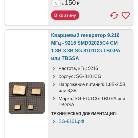
150
₽
x
Кварцевый генератор 9.216
МГц - 9216 SMD02025C4 CM
1.8В-3.3В SG-8101CG TBGPA
или TBGSA
Частота, кГц:
9216
Корпус:
SG-8101CG
Напряжение питания:
1.8В-2.5B
или 3,3B
Марка:
SG-8101CG TBGPA или
TBGSA
ТЕХНИЧЕСКАЯ ДОКУМЕНТАЦИЯ:
SG-8101.pdf