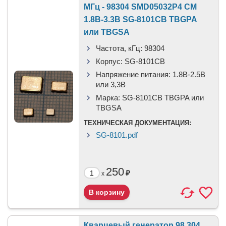
МГц - 98304 SMD05032P4 CM
1.8В-3.3В SG-8101CB TBGPA
или TBGSA
Частота, кГц:
98304
Корпус:
SG-8101CB
Напряжение питания:
1.8В-2.5B
или 3,3B
Марка:
SG-8101CB TBGPA или
TBGSA
ТЕХНИЧЕСКАЯ ДОКУМЕНТАЦИЯ:
SG-8101.pdf
250
₽
x
Кварцевый генератор 98.304