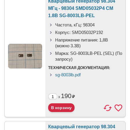
Кварцевый генератор 98.304
МГц - 98304 SMD05032P4 CM
1.8В SG-8003LB-PEL
Частота, кГц:
98304
Корпус:
SMD05032P192
Напряжение питания:
1,8В
(можно 3.3В)
Марка:
SG-8003LB-PEL (SEL) (По
запросу)
ТЕХНИЧЕСКАЯ ДОКУМЕНТАЦИЯ:
sg-8003lb.pdf
190
₽
x
Кварцевый генератор 98.304