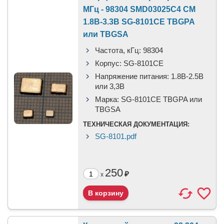
МГц - 98304 SMD03025C4 CM
1.8В-3.3В SG-8101CE TBGPA
или TBGSA
Частота, кГц:
98304
Корпус:
SG-8101CE
Напряжение питания:
1.8В-2.5B
или 3,3B
Марка:
SG-8101CE TBGPA или
TBGSA
ТЕХНИЧЕСКАЯ ДОКУМЕНТАЦИЯ:
SG-8101.pdf
250
₽
x