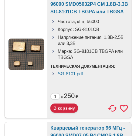
96000 SMD05032P4 CM 1.8В-3.3В
SG-8101CB TBGPA или TBGSA
Частота, кГц:
96000
Корпус:
SG-8101CB
Напряжение питания:
1.8В-2.5B
или 3,3B
Марка:
SG-8101CB TBGPA или
TBGSA
ТЕХНИЧЕСКАЯ ДОКУМЕНТАЦИЯ:
SG-8101.pdf
250
₽
x
Кварцевый генератор 96 МГц -
96000 SMD07-05 P4 CMOS 1.8В