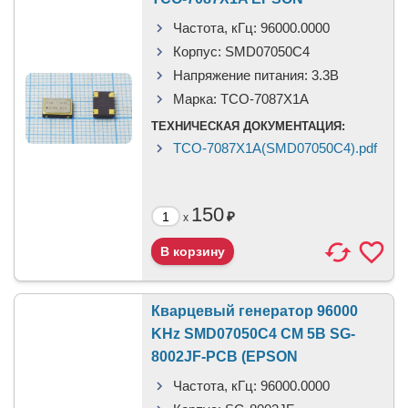
Частота, кГц:
96000.0000
Корпус:
SMD07050C4
Напряжение питания:
3.3В
Марка:
TCO-7087X1A
ТЕХНИЧЕСКАЯ ДОКУМЕНТАЦИЯ:
TCO-7087X1A(SMD07050C4).pdf
150
₽
x
Кварцевый генератор 96000
KHz SMD07050C4 CM 5В SG-
8002JF-PCB (EPSON
Частота, кГц:
96000.0000