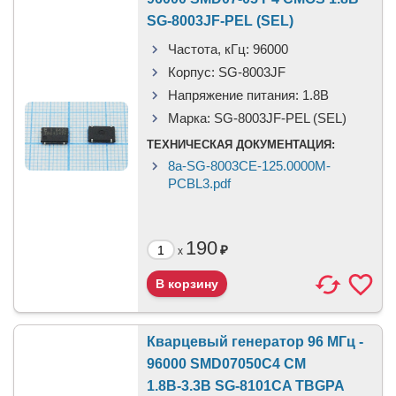
SG-8003JF-PEL (SEL)
Частота, кГц:
96000
Корпус:
SG-8003JF
Напряжение питания:
1.8В
Марка:
SG-8003JF-PEL (SEL)
ТЕХНИЧЕСКАЯ ДОКУМЕНТАЦИЯ:
8a-SG-8003CE-125.0000M-
PCBL3.pdf
190
₽
x
Кварцевый генератор 96 МГц -
96000 SMD07050C4 CM
1.8В-3.3В SG-8101CA TBGPA