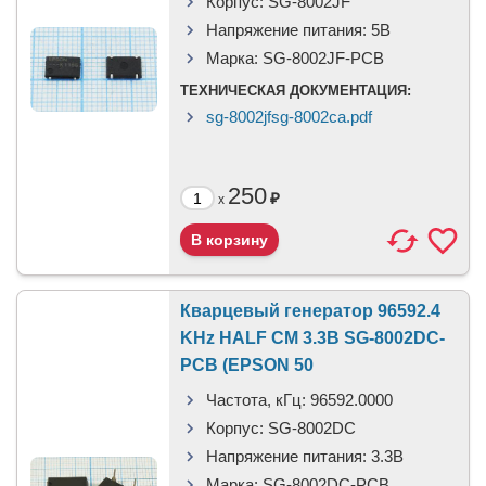
Корпус:
SG-8002JF
Напряжение питания:
5B
Марка:
SG-8002JF-PCB
ТЕХНИЧЕСКАЯ ДОКУМЕНТАЦИЯ:
sg-8002jfsg-8002ca.pdf
250
₽
x
Кварцевый генератор 96592.4
KHz HALF CM 3.3В SG-8002DC-
PCB (EPSON 50
Частота, кГц:
96592.0000
Корпус:
SG-8002DC
Напряжение питания:
3.3B
Марка:
SG-8002DC-PCB