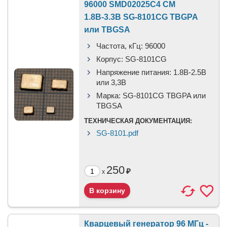
96000 SMD02025C4 CM
1.8В-3.3В SG-8101CG TBGPA
или TBGSA
Частота, кГц:
96000
Корпус:
SG-8101CG
Напряжение питания:
1.8В-2.5B
или 3,3B
Марка:
SG-8101CG TBGPA или
TBGSA
ТЕХНИЧЕСКАЯ ДОКУМЕНТАЦИЯ:
SG-8101.pdf
250
₽
x
Кварцевый генератор 96 МГц -