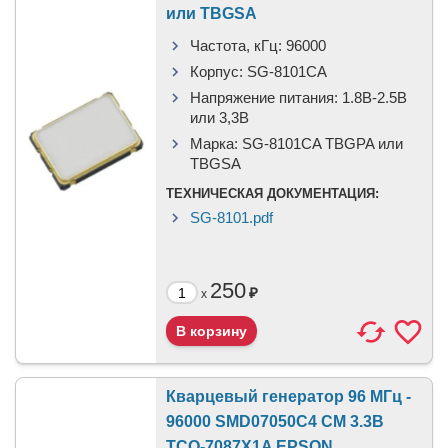
или TBGSA
Частота, кГц:
96000
Корпус:
SG-8101CA
Напряжение питания:
1.8В-2.5B
или 3,3B
Марка:
SG-8101CA TBGPA или
TBGSA
ТЕХНИЧЕСКАЯ ДОКУМЕНТАЦИЯ:
SG-8101.pdf
250
₽
x
Кварцевый генератор 96 МГц -
96000 SMD07050C4 CM 3.3В
TCO-7087X1A EPSON