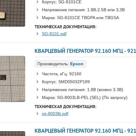
Корпус:
SG-8101CE
Напряжение питания:
1.8В-2.5B или 3,3B
Марка:
SG-8101CE TBGPA или TBGSA
ТЕХНИЧЕСКАЯ ДОКУМЕНТАЦИЯ:
SG-8101.pdf
КВАРЦЕВЫЙ ГЕНЕРАТОР 92.160 МГЦ - 92
Производитель:
Epson
Частота, кГц:
92160
Корпус:
SMD05032P189
Напряжение питания:
1,8В (можно 3.3В)
Марка:
SG-8003LB-PEL (SEL) (По запросу)
ТЕХНИЧЕСКАЯ ДОКУМЕНТАЦИЯ:
sg-8003lb.pdf