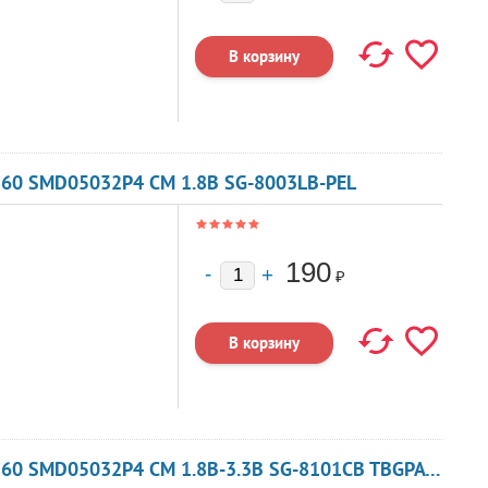
160 SMD05032P4 CM 1.8В SG-8003LB-PEL
190
₽
КВАРЦЕВЫЙ ГЕНЕРАТОР 92.160 МГЦ - 92160 SMD05032P4 CM 1.8В-3.3В SG-8101CB TBGPA ИЛИ TBGSA