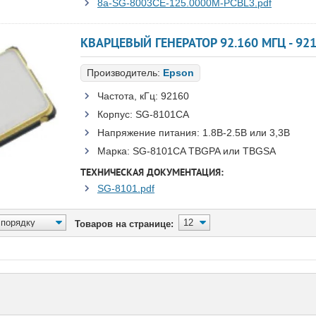
8a-SG-8003CE-125.0000M-PCBL3.pdf
Производитель:
Epson
Частота, кГц:
92160
Корпус:
SG-8101CA
Напряжение питания:
1.8В-2.5B или 3,3B
Марка:
SG-8101CA TBGPA или TBGSA
ТЕХНИЧЕСКАЯ ДОКУМЕНТАЦИЯ:
SG-8101.pdf
Товаров на странице: