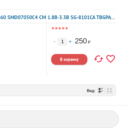
КВАРЦЕВЫЙ ГЕНЕРАТОР 92.160 МГЦ - 92160 SMD07050C4 CM 1.8В-3.3В SG-8101CA TBGPA ИЛИ TBGSA
250
₽
Вид: