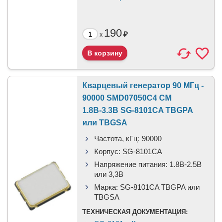
190
₽
x
Кварцевый генератор 90 МГц -
90000 SMD07050C4 CM
1.8В-3.3В SG-8101CA TBGPA
или TBGSA
Частота, кГц:
90000
Корпус:
SG-8101CA
Напряжение питания:
1.8В-2.5B
или 3,3B
Марка:
SG-8101CA TBGPA или
TBGSA
ТЕХНИЧЕСКАЯ ДОКУМЕНТАЦИЯ: