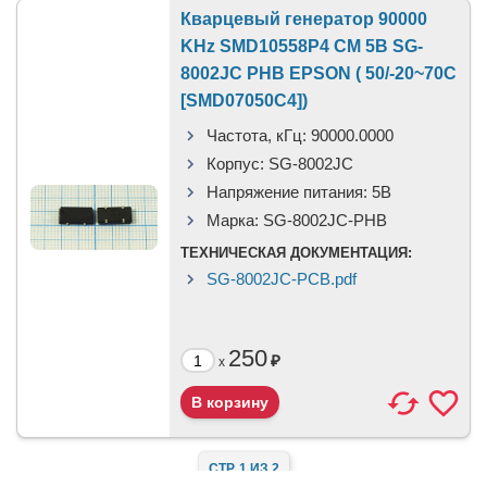
Кварцевый генератор 90000
KHz SMD10558P4 CM 5В SG-
8002JC PHB EPSON ( 50/-20~70C
[SMD07050C4])
Частота, кГц:
90000.0000
Корпус:
SG-8002JC
Напряжение питания:
5B
Марка:
SG-8002JC-PHB
ТЕХНИЧЕСКАЯ ДОКУМЕНТАЦИЯ:
SG-8002JC-PCB.pdf
250
₽
x
СТР. 1 ИЗ 2