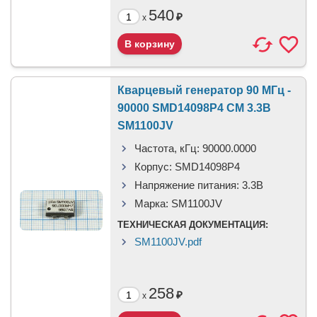
540
₽
x
Кварцевый генератор 90 МГц -
90000 SMD14098P4 CM 3.3В
SM1100JV
Частота, кГц:
90000.0000
Корпус:
SMD14098P4
Напряжение питания:
3.3В
Марка:
SM1100JV
ТЕХНИЧЕСКАЯ ДОКУМЕНТАЦИЯ:
SM1100JV.pdf
258
₽
x