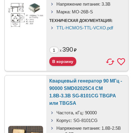
Напряжение питания:
3.3В
Марка:
MO-26B-S
ТЕХНИЧЕСКАЯ ДОКУМЕНТАЦИЯ:
TTL-HCMOS-TTL-VCXO.pdf
390
₽
x
Кварцевый генератор 90 МГц -
90000 SMD02025C4 CM
1.8В-3.3В SG-8101CG TBGPA
или TBGSA
Частота, кГц:
90000
Корпус:
SG-8101CG
Напряжение питания:
1.8В-2.5B