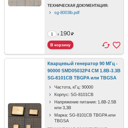
ТЕХНИЧЕСКАЯ ДОКУМЕНТАЦИЯ:
sg-8003lb.pdf
190
₽
x
Кварцевый генератор 90 МГц -
90000 SMD05032P4 CM 1.8В-3.3В
SG-8101CB TBGPA или TBGSA
Частота, кГц:
90000
Корпус:
SG-8101CB
Напряжение питания:
1.8В-2.5B
или 3,3B
Марка:
SG-8101CB TBGPA или
TBGSA