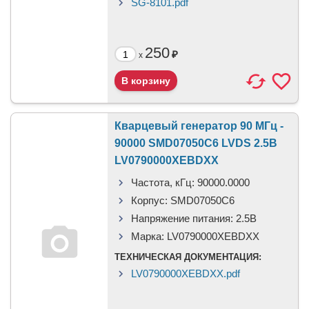
SG-8101.pdf
250
₽
x
Кварцевый генератор 90 МГц -
90000 SMD07050C6 LVDS 2.5В
LV0790000XEBDXX
Частота, кГц:
90000.0000
Корпус:
SMD07050C6
Напряжение питания:
2.5В
Марка:
LV0790000XEBDXX
ТЕХНИЧЕСКАЯ ДОКУМЕНТАЦИЯ:
LV0790000XEBDXX.pdf