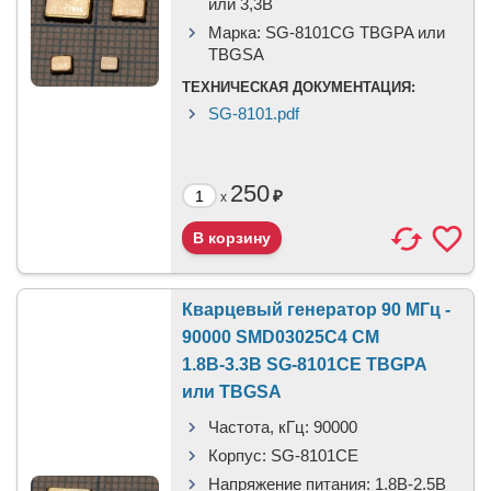
или 3,3B
Марка:
SG-8101CG TBGPA или
TBGSA
ТЕХНИЧЕСКАЯ ДОКУМЕНТАЦИЯ:
SG-8101.pdf
250
₽
x
Кварцевый генератор 90 МГц -
90000 SMD03025C4 CM
1.8В-3.3В SG-8101CE TBGPA
или TBGSA
Частота, кГц:
90000
Корпус:
SG-8101CE
Напряжение питания:
1.8В-2.5B