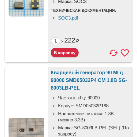
Марка:
SOC3
ТЕХНИЧЕСКАЯ ДОКУМЕНТАЦИЯ:
SOC3.pdf
222
₽
x
Кварцевый генератор 90 МГц -
90000 SMD05032P4 CM 1.8В SG-
8003LB-PEL
Частота, кГц:
90000
Корпус:
SMD05032P188
Напряжение питания:
1,8В
(можно 3.3В)
Марка:
SG-8003LB-PEL (SEL) (По
запросу)