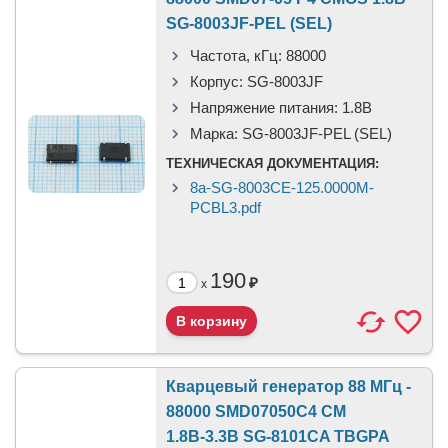
SG-8003JF-PEL (SEL)
Частота, кГц:
88000
Корпус:
SG-8003JF
Напряжение питания:
1.8В
Марка:
SG-8003JF-PEL (SEL)
ТЕХНИЧЕСКАЯ ДОКУМЕНТАЦИЯ:
8a-SG-8003CE-125.0000M-
PCBL3.pdf
190
₽
x
Кварцевый генератор 88 МГц -
88000 SMD07050C4 CM
1.8В-3.3В SG-8101CA TBGPA