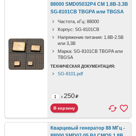
88000 SMD05032P4 CM 1.8В-3.3В
SG-8101CB TBGPA или TBGSA
Частота, кГц:
88000
Корпус:
SG-8101CB
Напряжение питания:
1.8В-2.5B
или 3,3B
Марка:
SG-8101CB TBGPA или
TBGSA
ТЕХНИЧЕСКАЯ ДОКУМЕНТАЦИЯ:
SG-8101.pdf
250
₽
x
Кварцевый генератор 88 МГц -
88000 SMD07-05 P4 CMOS 1.8В