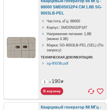
Кварцевый генератор 88 МГц -
88000 SMD05032P4 CM 1.8В SG-
8003LB-PEL
Частота, кГц:
88000
Корпус:
SMD05032P187
Напряжение питания:
1,8В
(можно 3.3В)
Марка:
SG-8003LB-PEL (SEL) (По
запросу)
ТЕХНИЧЕСКАЯ ДОКУМЕНТАЦИЯ:
sg-8003lb.pdf
190
₽
x
Кварцевый генератор 88 МГц -