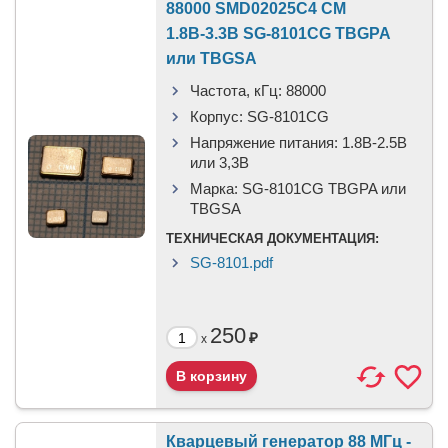
88000 SMD02025C4 CM
1.8В-3.3В SG-8101CG TBGPA
или TBGSA
Частота, кГц:
88000
Корпус:
SG-8101CG
Напряжение питания:
1.8В-2.5B
или 3,3B
Марка:
SG-8101CG TBGPA или
TBGSA
ТЕХНИЧЕСКАЯ ДОКУМЕНТАЦИЯ:
SG-8101.pdf
250
₽
x
Кварцевый генератор 88 МГц -