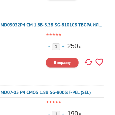
КВАРЦЕВЫЙ ГЕНЕРАТОР 85 МГЦ - 85000 SMD05032P4 CM 1.8В-3.3В SG-8101CB TBGPA ИЛИ TBGSA
250
₽
MD07-05 P4 CMOS 1.8В SG-8003JF-PEL (SEL)
190
₽