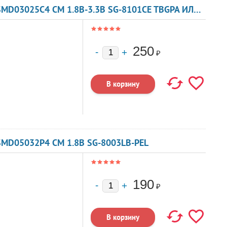
КВАРЦЕВЫЙ ГЕНЕРАТОР 85 МГЦ - 85000 SMD03025C4 CM 1.8В-3.3В SG-8101CE TBGPA ИЛИ TBGSA
250
₽
SMD05032P4 CM 1.8В SG-8003LB-PEL
190
₽