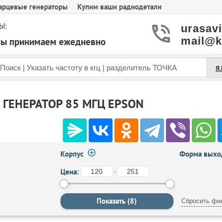
арцевые генераторы
Купим ваши радиодетали
Ы:
urasav
mail@k
азы принимаем ежедневно
Я
ГЕНЕРАТОР 85 МГЦ EPSON
Корпус
Форма выход
Цена:
-
Сбросить фи