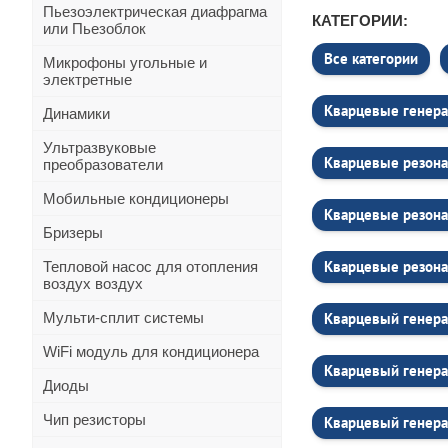
Пьезоэлектрическая диафрагма
КАТЕГОРИИ:
или Пьезоблок
Все категории
Микрофоны угольные и
электретные
Кварцевые генера
Динамики
Ультразвуковые
Кварцевые резона
преобразователи
Мобильные кондиционеры
Кварцевые резона
Бризеры
Кварцевые резона
Тепловой насос для отопления
воздух воздух
Мульти-сплит системы
Кварцевый генера
WiFi модуль для кондиционера
Кварцевый генер
Диоды
Чип резисторы
Кварцевый генер