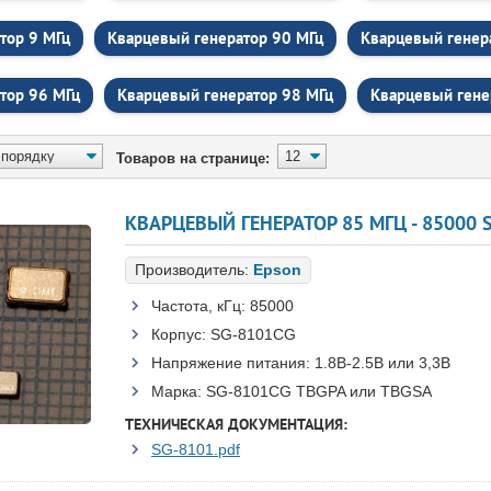
тор 9 МГц
Кварцевый генератор 90 МГц
Кварцевый генер
тор 96 МГц
Кварцевый генератор 98 МГц
Кварцевый гене
Товаров на странице:
Производитель:
Epson
Частота, кГц:
85000
Корпус:
SG-8101CG
Напряжение питания:
1.8В-2.5B или 3,3B
Марка:
SG-8101CG TBGPA или TBGSA
ТЕХНИЧЕСКАЯ ДОКУМЕНТАЦИЯ:
SG-8101.pdf