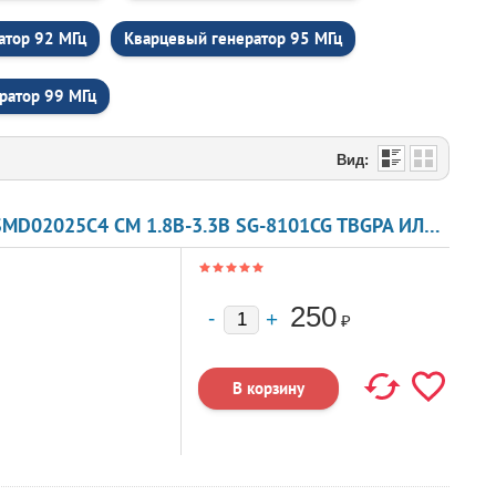
атор 92 МГц
Кварцевый генератор 95 МГц
ратор 99 МГц
Вид:
КВАРЦЕВЫЙ ГЕНЕРАТОР 85 МГЦ - 85000 SMD02025C4 CM 1.8В-3.3В SG-8101CG TBGPA ИЛИ TBGSA
250
₽