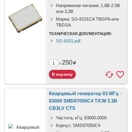
Напряжение питания:
1.8В-2.5B
или 3,3B
Марка:
SG-8101CA TBGPA или
TBGSA
ТЕХНИЧЕСКАЯ ДОКУМЕНТАЦИЯ:
SG-8101.pdf
250
₽
x
Кварцевый генератор 83 МГц -
83000 SMD07050C4 T/CM 3.3В
CB3LV CTS
Частота, кГц:
83000.0000
Корпус:
SMD07050C4