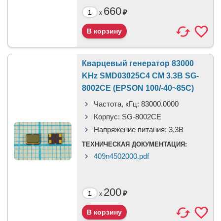
660
₽
x
Кварцевый генератор 83000
KHz SMD03025C4 CM 3.3В SG-
8002CE (EPSON 100/-40~85C)
Частота, кГц:
83000.0000
Корпус:
SG-8002CE
Напряжение питания:
3,3B
ТЕХНИЧЕСКАЯ ДОКУМЕНТАЦИЯ:
409n4502000.pdf
200
₽
x