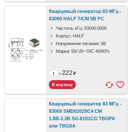
Кварцевый генератор 83 МГц -
83000 HALF T/CM 5В FC
Частота, кГц:
83000.0000
Корпус:
HALF
Напряжение питания:
5В
Марка:
50/-20~70C 40/60%
222
₽
x
Кварцевый генератор 83 МГц -
83000 SMD02025C4 CM
1.8В-3.3В SG-8101CG TBGPA
или TBGSA