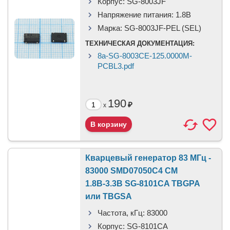
Корпус:
SG-8003JF
Напряжение питания:
1.8В
Марка:
SG-8003JF-PEL (SEL)
ТЕХНИЧЕСКАЯ ДОКУМЕНТАЦИЯ:
8a-SG-8003CE-125.0000M-
PCBL3.pdf
190
₽
x
Кварцевый генератор 83 МГц -
83000 SMD07050C4 CM
1.8В-3.3В SG-8101CA TBGPA
или TBGSA
Частота, кГц:
83000
Корпус:
SG-8101CA