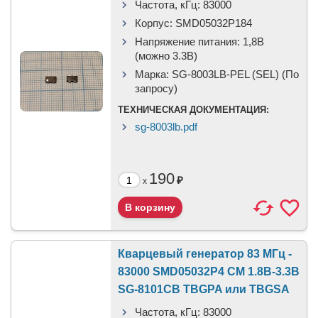
Частота, кГц:
83000
Корпус:
SMD05032P184
Напряжение питания:
1,8В
(можно 3.3В)
Марка:
SG-8003LB-PEL (SEL) (По
запросу)
ТЕХНИЧЕСКАЯ ДОКУМЕНТАЦИЯ:
sg-8003lb.pdf
190
₽
x
Кварцевый генератор 83 МГц -
83000 SMD05032P4 CM 1.8В-3.3В
SG-8101CB TBGPA или TBGSA
Частота, кГц:
83000