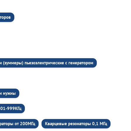
торов
и (зуммеры) пьезоэлектрические c генератором
ем нужны
001-999КГц
раторы от 200МГц
Кварцевые резонаторы 0,1 МГц