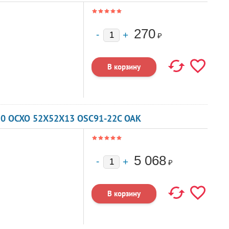
270
₽
20 OCXO 52X52X13 OSC91-22C OAK
5 068
₽