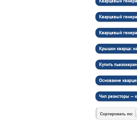
Кварцевый генера
Кварцевый генера
Кварцевый генера
Крышки кварца: н
Купить пьезокерам
Основание кварце
Чип резисторы — к
Сортировать по: