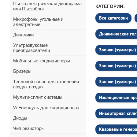
Пьезоэлектрическая диафрагма
КАТЕГОРИИ:
или Пьезоблок
Все категории
Микрофоны угольные и
электретные
Динамические гол
Динамики
Ультразвуковые
Звонки (зуммеры) 
преобразователи
Мобильные кондиционеры
Звонки (зуммеры) 
Бризеры
Звонки (зуммеры) 
Тепловой насос для отопления
воздух воздух
Мульти-сплит системы
Изоляционные про
WiFi модуль для кондиционера
Инверторная спли
Диоды
Чип резисторы
Кварцевые генера