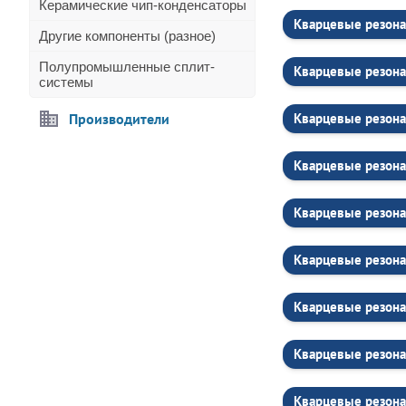
Керамические чип-конденсаторы
Кварцевые резона
Другие компоненты (разное)
Полупромышленные сплит-
Кварцевые резона
системы
Производители
Кварцевые резона
Кварцевые резона
Кварцевые резона
Кварцевые резона
Кварцевые резона
Кварцевые резона
Кварцевые резона