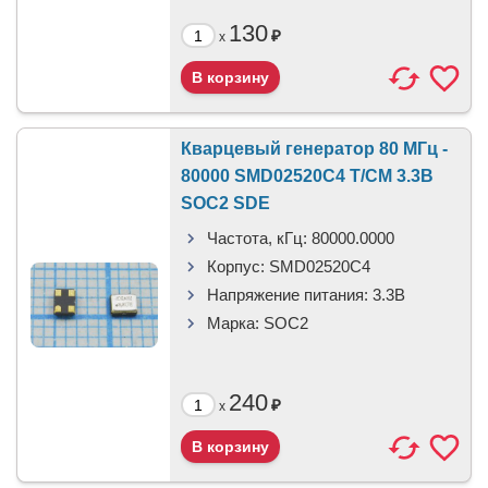
130
₽
x
Кварцевый генератор 80 МГц -
80000 SMD02520C4 T/CM 3.3В
SOC2 SDE
Частота, кГц:
80000.0000
Корпус:
SMD02520C4
Напряжение питания:
3.3В
Марка:
SOC2
240
₽
x