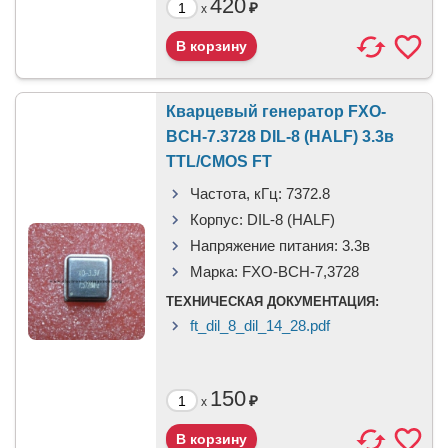
420
₽
x
Кварцевый генератор FXO-
BCH-7.3728 DIL-8 (HALF) 3.3в
TTL/CMOS FT
Частота, кГц:
7372.8
Корпус:
DIL-8 (HALF)
Напряжение питания:
3.3в
Марка:
FXO-BCH-7,3728
ТЕХНИЧЕСКАЯ ДОКУМЕНТАЦИЯ:
ft_dil_8_dil_14_28.pdf
150
₽
x