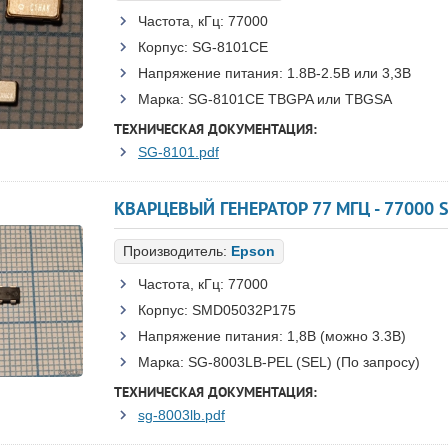
Частота, кГц:
77000
Корпус:
SG-8101CE
Напряжение питания:
1.8В-2.5B или 3,3B
Марка:
SG-8101CE TBGPA или TBGSA
ТЕХНИЧЕСКАЯ ДОКУМЕНТАЦИЯ:
SG-8101.pdf
КВАРЦЕВЫЙ ГЕНЕРАТОР 77 МГЦ - 77000 
Производитель:
Epson
Частота, кГц:
77000
Корпус:
SMD05032P175
Напряжение питания:
1,8В (можно 3.3В)
Марка:
SG-8003LB-PEL (SEL) (По запросу)
ТЕХНИЧЕСКАЯ ДОКУМЕНТАЦИЯ:
sg-8003lb.pdf