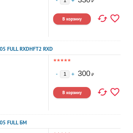
₽
605 FULL RXDHFT2 RXD
300
₽
05 FULL БМ