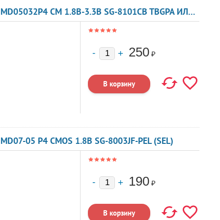
КВАРЦЕВЫЙ ГЕНЕРАТОР 77 МГЦ - 77000 SMD05032P4 CM 1.8В-3.3В SG-8101CB TBGPA ИЛИ TBGSA
250
₽
MD07-05 P4 CMOS 1.8В SG-8003JF-PEL (SEL)
190
₽