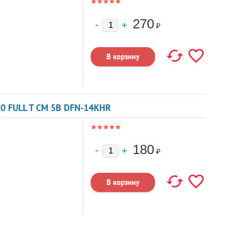
270
₽
0 FULL T CM 5В DFN-14KHR
180
₽