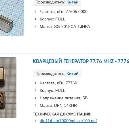
Производитель:
Китай
Частота, кГц:
77605.0000
Корпус:
FULL
Марка:
SG-8018CA-TJHPA
КВАРЦЕВЫЙ ГЕНЕРАТОР 77.76 MHZ - 7776
Производитель:
Китай
Частота, кГц:
77760
Корпус:
FULL
Напряжение питания:
5В
Марка:
DFN-14KHR
ТЕХНИЧЕСКАЯ ДОКУМЕНТАЦИЯ:
dfn114-khr70000mhzxe100.pdf