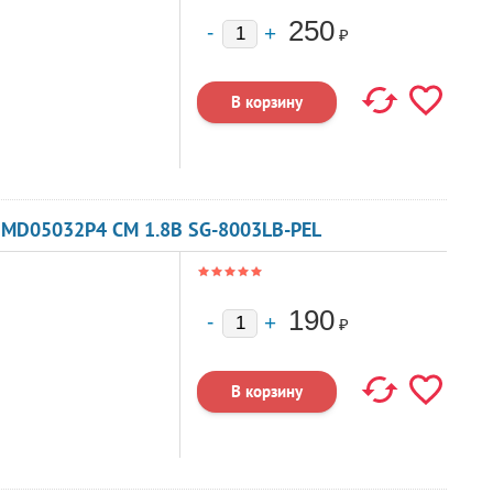
250
₽
SMD05032P4 CM 1.8В SG-8003LB-PEL
190
₽