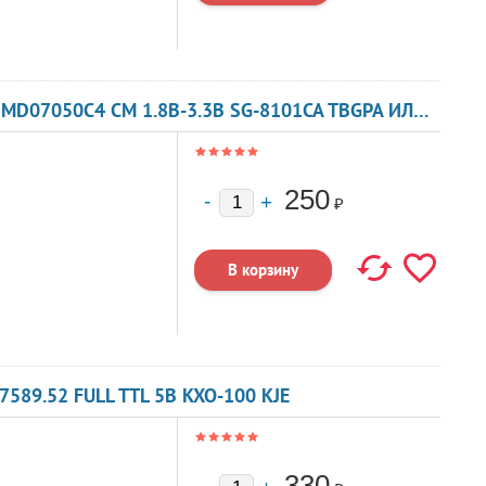
КВАРЦЕВЫЙ ГЕНЕРАТОР 77 МГЦ - 77000 SMD07050C4 CM 1.8В-3.3В SG-8101CA TBGPA ИЛИ TBGSA
250
₽
589.52 FULL TTL 5В KXO-100 KJE
330