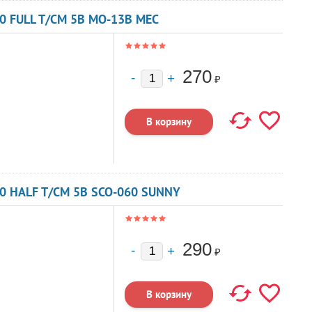
0 FULL T/CM 5В MO-13B MEC
270
₽
0 HALF T/CM 5В SCO-060 SUNNY
290
₽