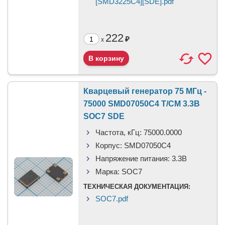
[SMD3225C4][SDE].pdf
222
₽
x
Кварцевый генератор 75 МГц -
75000 SMD07050C4 T/CM 3.3В
SOC7 SDE
Частота, кГц:
75000.0000
Корпус:
SMD07050C4
Напряжение питания:
3.3В
Марка:
SOC7
ТЕХНИЧЕСКАЯ ДОКУМЕНТАЦИЯ:
SOC7.pdf