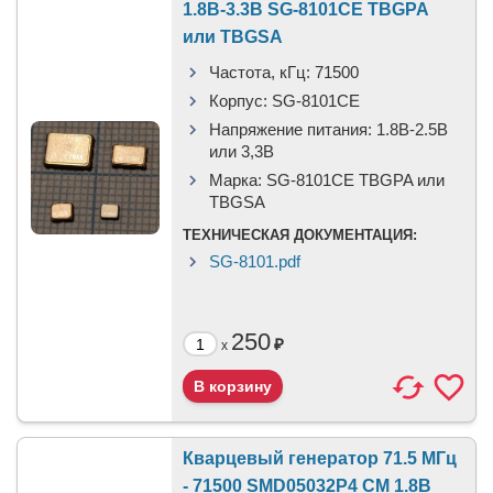
1.8В-3.3В SG-8101CE TBGPA
или TBGSA
Частота, кГц:
71500
Корпус:
SG-8101CE
Напряжение питания:
1.8В-2.5B
или 3,3B
Марка:
SG-8101CE TBGPA или
TBGSA
ТЕХНИЧЕСКАЯ ДОКУМЕНТАЦИЯ:
SG-8101.pdf
250
₽
x
Кварцевый генератор 71.5 МГц
- 71500 SMD05032P4 CM 1.8В