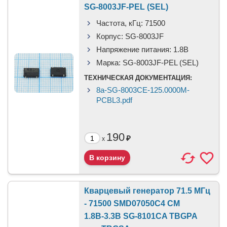
SG-8003JF-PEL (SEL)
Частота, кГц:
71500
Корпус:
SG-8003JF
Напряжение питания:
1.8В
Марка:
SG-8003JF-PEL (SEL)
ТЕХНИЧЕСКАЯ ДОКУМЕНТАЦИЯ:
8a-SG-8003CE-125.0000M-
PCBL3.pdf
190
₽
x
Кварцевый генератор 71.5 МГц
- 71500 SMD07050C4 CM
1.8В-3.3В SG-8101CA TBGPA