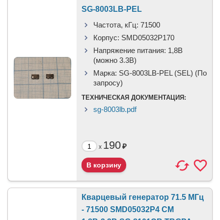
SG-8003LB-PEL
Частота, кГц:
71500
Корпус:
SMD05032P170
Напряжение питания:
1,8В
(можно 3.3В)
Марка:
SG-8003LB-PEL (SEL) (По
запросу)
ТЕХНИЧЕСКАЯ ДОКУМЕНТАЦИЯ:
sg-8003lb.pdf
190
₽
x
Кварцевый генератор 71.5 МГц
- 71500 SMD05032P4 CM