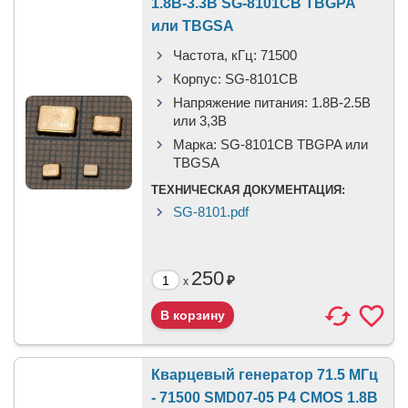
1.8В-3.3В SG-8101CB TBGPA
или TBGSA
Частота, кГц:
71500
Корпус:
SG-8101CB
Напряжение питания:
1.8В-2.5B
или 3,3B
Марка:
SG-8101CB TBGPA или
TBGSA
ТЕХНИЧЕСКАЯ ДОКУМЕНТАЦИЯ:
SG-8101.pdf
250
₽
x
Кварцевый генератор 71.5 МГц
- 71500 SMD07-05 P4 CMOS 1.8В