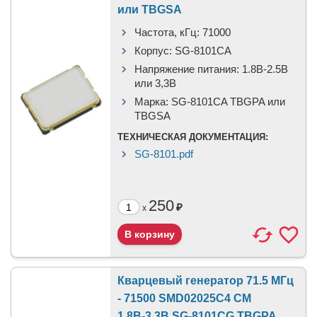
или TBGSA
Частота, кГц:
71000
Корпус:
SG-8101CA
Напряжение питания:
1.8В-2.5B
или 3,3B
Марка:
SG-8101CA TBGPA или
TBGSA
ТЕХНИЧЕСКАЯ ДОКУМЕНТАЦИЯ:
SG-8101.pdf
250
₽
x
Кварцевый генератор 71.5 МГц
- 71500 SMD02025C4 CM
1.8В-3.3В SG-8101CG TBGPA