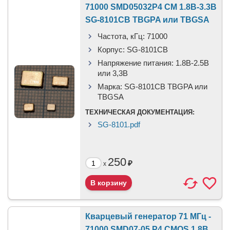
71000 SMD05032P4 CM 1.8В-3.3В
SG-8101CB TBGPA или TBGSA
Частота, кГц:
71000
Корпус:
SG-8101CB
Напряжение питания:
1.8В-2.5B
или 3,3B
Марка:
SG-8101CB TBGPA или
TBGSA
ТЕХНИЧЕСКАЯ ДОКУМЕНТАЦИЯ:
SG-8101.pdf
250
₽
x
Кварцевый генератор 71 МГц -
71000 SMD07-05 P4 CMOS 1.8В