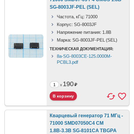
SG-8003JF-PEL (SEL)
Частота, кГц:
71000
Корпус:
SG-8003JF
Напряжение питания:
1.8В
Марка:
SG-8003JF-PEL (SEL)
ТЕХНИЧЕСКАЯ ДОКУМЕНТАЦИЯ:
8a-SG-8003CE-125.0000M-
PCBL3.pdf
190
₽
x
Кварцевый генератор 71 МГц -
71000 SMD07050C4 CM
1.8В-3.3В SG-8101CA TBGPA