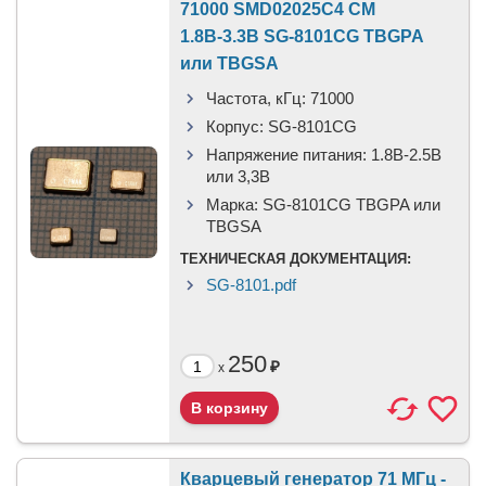
71000 SMD02025C4 CM
1.8В-3.3В SG-8101CG TBGPA
или TBGSA
Частота, кГц:
71000
Корпус:
SG-8101CG
Напряжение питания:
1.8В-2.5B
или 3,3B
Марка:
SG-8101CG TBGPA или
TBGSA
ТЕХНИЧЕСКАЯ ДОКУМЕНТАЦИЯ:
SG-8101.pdf
250
₽
x
Кварцевый генератор 71 МГц -