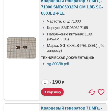
Кварцевый генератор 71 МГц -
71000 SMD05032P4 CM 1.8В SG-
8003LB-PEL
Частота, кГц:
71000
Корпус:
SMD05032P169
Напряжение питания:
1,8В
(можно 3.3В)
Марка:
SG-8003LB-PEL (SEL) (По
запросу)
ТЕХНИЧЕСКАЯ ДОКУМЕНТАЦИЯ:
sg-8003lb.pdf
190
₽
x
Кварцевый генератор 71 МГц -