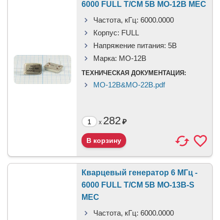
6000 FULL T/CM 5В MO-12B MEC
Частота, кГц:
6000.0000
Корпус:
FULL
Напряжение питания:
5В
Марка:
MO-12B
ТЕХНИЧЕСКАЯ ДОКУМЕНТАЦИЯ:
MO-12B&MO-22B.pdf
282
₽
x
Кварцевый генератор 6 МГц -
6000 FULL T/CM 5В MO-13B-S
MEC
Частота, кГц:
6000.0000