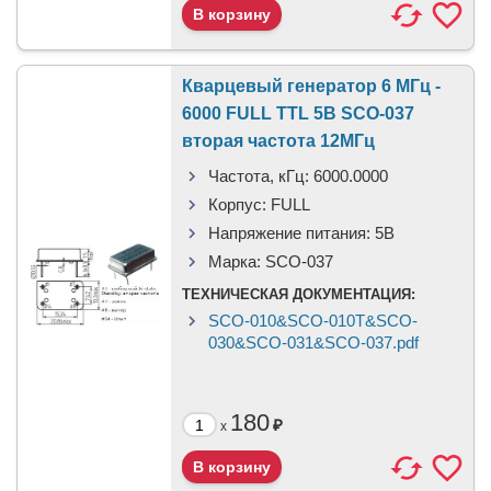
Кварцевый генератор 6 МГц -
6000 FULL TTL 5В SCO-037
вторая частота 12МГц
Частота, кГц:
6000.0000
Корпус:
FULL
Напряжение питания:
5В
Марка:
SCO-037
ТЕХНИЧЕСКАЯ ДОКУМЕНТАЦИЯ:
SCO-010&SCO-010T&SCO-
030&SCO-031&SCO-037.pdf
180
₽
x