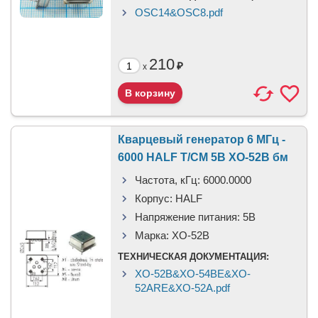
OSC14&OSC8.pdf
210
₽
x
Кварцевый генератор 6 МГц -
6000 HALF T/CM 5В XO-52B бм
Частота, кГц:
6000.0000
Корпус:
HALF
Напряжение питания:
5В
Марка:
XO-52B
ТЕХНИЧЕСКАЯ ДОКУМЕНТАЦИЯ:
XO-52B&XO-54BE&XO-
52ARE&XO-52A.pdf