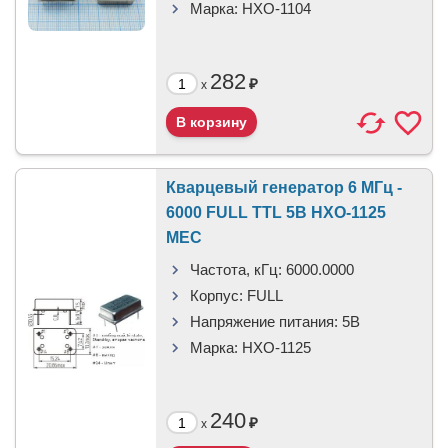
Марка:
HXO-1104
282
₽
x
Кварцевый генератор 6 МГц -
6000 FULL TTL 5В HXO-1125
MEC
Частота, кГц:
6000.0000
Корпус:
FULL
Напряжение питания:
5В
Марка:
HXO-1125
240
₽
x