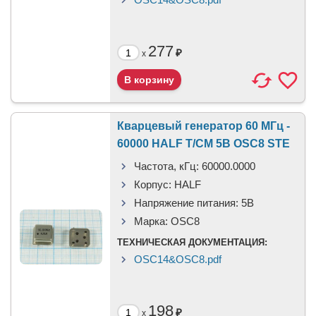
277
₽
x
Кварцевый генератор 60 МГц -
60000 HALF T/CM 5В OSC8 STE
Частота, кГц:
60000.0000
Корпус:
HALF
Напряжение питания:
5В
Марка:
OSC8
ТЕХНИЧЕСКАЯ ДОКУМЕНТАЦИЯ:
OSC14&OSC8.pdf
198
₽
x