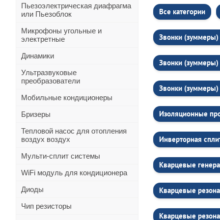
Пьезоэлектрическая диафрагма
Все категории
или Пьезоблок
Микрофоны угольные и
Звонки (зуммеры) 
электретные
Динамики
Звонки (зуммеры) 
Ультразвуковые
преобразователи
Звонки (зуммеры) 
Мобильные кондиционеры
Изоляционные про
Бризеры
Тепловой насос для отопления
Инверторная спли
воздух воздух
Мульти-сплит системы
Кварцевые генера
WiFi модуль для кондиционера
Диоды
Кварцевые резона
Чип резисторы
Кварцевые резона