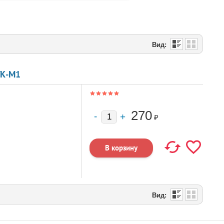
Вид:
ГК-М1
270
₽
Вид: