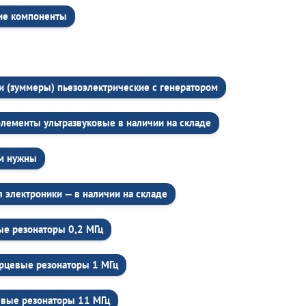
ие компоненты
и (зуммеры) пьезоэлектрические c генератором
элементы ультразвуковые в наличии на складе
ем нужны
 электроники — в наличии на складе
е резонаторы 0,2 МГц
рцевые резонаторы 1 МГц
вые резонаторы 11 МГц