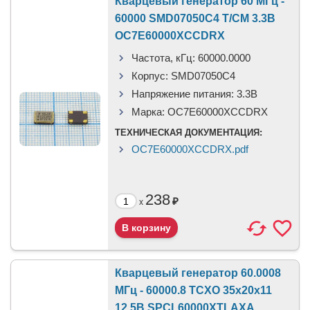
Кварцевый генератор 60 МГц -
60000 SMD07050C4 T/CM 3.3В
OC7E60000XCCDRX
Частота, кГц:
60000.0000
Корпус:
SMD07050C4
Напряжение питания:
3.3В
Марка:
OC7E60000XCCDRX
ТЕХНИЧЕСКАЯ ДОКУМЕНТАЦИЯ:
OC7E60000XCCDRX.pdf
238
₽
x
Кварцевый генератор 60.0008
МГц - 60000.8 TCXO 35x20x11
12.5В SPCL60000XTLAXA