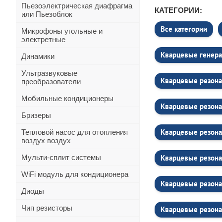
Пьезоэлектрическая диафрагма
КАТЕГОРИИ:
или Пьезоблок
Все категории
Микрофоны угольные и
электретные
Кварцевые генера
Динамики
Ультразвуковые
Кварцевые резона
преобразователи
Мобильные кондиционеры
Кварцевые резона
Бризеры
Кварцевые резон
Тепловой насос для отопления
воздух воздух
Мульти-сплит системы
Кварцевые резона
WiFi модуль для кондиционера
Кварцевые резона
Диоды
Чип резисторы
Кварцевые резона