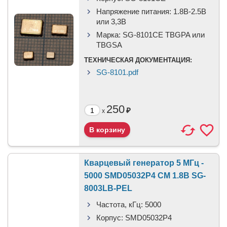
Напряжение питания:
1.8В-2.5B
или 3,3B
Марка:
SG-8101CE TBGPA или
TBGSA
ТЕХНИЧЕСКАЯ ДОКУМЕНТАЦИЯ:
SG-8101.pdf
250
₽
x
Кварцевый генератор 5 МГц -
5000 SMD05032P4 CM 1.8В SG-
8003LB-PEL
Частота, кГц:
5000
Корпус:
SMD05032P4