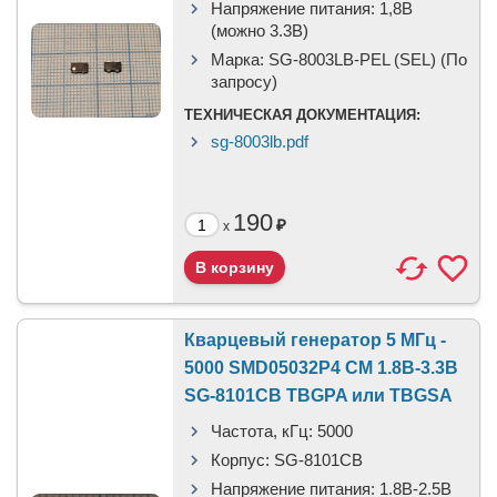
Напряжение питания:
1,8В
(можно 3.3В)
Марка:
SG-8003LB-PEL (SEL) (По
запросу)
ТЕХНИЧЕСКАЯ ДОКУМЕНТАЦИЯ:
sg-8003lb.pdf
190
₽
x
Кварцевый генератор 5 МГц -
5000 SMD05032P4 CM 1.8В-3.3В
SG-8101CB TBGPA или TBGSA
Частота, кГц:
5000
Корпус:
SG-8101CB
Напряжение питания:
1.8В-2.5B