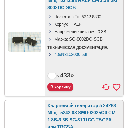
МГц - 5242.88 HALF CM 3.3В SG-
8002DC-SCB
Частота, кГц:
5242.8800
Корпус:
HALF
Напряжение питания:
3.3В
Марка:
SG-8002DC-SCB
ТЕХНИЧЕСКАЯ ДОКУМЕНТАЦИЯ:
409N3103000.pdf
433
₽
x
Кварцевый генератор 5.24288
МГц - 5242.88 SMD02025C4 CM
1.8В-3.3В SG-8101CG TBGPA
или TBGSA