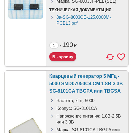
Марка:
SG-8003JF-PEL (SEL)
ТЕХНИЧЕСКАЯ ДОКУМЕНТАЦИЯ:
8a-SG-8003CE-125.0000M-
PCBL3.pdf
190
₽
x
Кварцевый генератор 5 МГц -
5000 SMD07050C4 CM 1.8В-3.3В
SG-8101CA TBGPA или TBGSA
Частота, кГц:
5000
Корпус:
SG-8101CA
Напряжение питания:
1.8В-2.5B
или 3,3B
Марка:
SG-8101CA TBGPA или