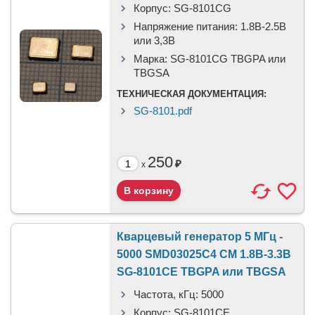
Корпус:
SG-8101CG
Напряжение питания:
1.8В-2.5B
или 3,3B
Марка:
SG-8101CG TBGPA или
TBGSA
ТЕХНИЧЕСКАЯ ДОКУМЕНТАЦИЯ:
SG-8101.pdf
250
₽
x
Кварцевый генератор 5 МГц -
5000 SMD03025C4 CM 1.8В-3.3В
SG-8101CE TBGPA или TBGSA
Частота, кГц:
5000
Корпус:
SG-8101CE