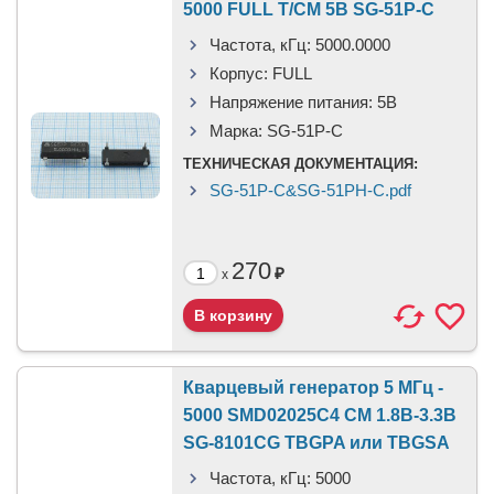
5000 FULL T/CM 5В SG-51P-C
Частота, кГц:
5000.0000
Корпус:
FULL
Напряжение питания:
5В
Марка:
SG-51P-C
ТЕХНИЧЕСКАЯ ДОКУМЕНТАЦИЯ:
SG-51P-C&SG-51PH-C.pdf
270
₽
x
Кварцевый генератор 5 МГц -
5000 SMD02025C4 CM 1.8В-3.3В
SG-8101CG TBGPA или TBGSA
Частота, кГц:
5000