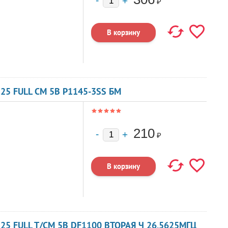
₽
25 FULL CM 5В P1145-3SS БМ
210
₽
25 FULL T/CM 5В DF1100 ВТОРАЯ Ч 26.5625МГЦ