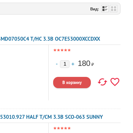
Вид:
SMD07050C4 T/HC 3.3В OC7E53000XCCDXX
180
₽
53010.927 HALF T/CM 3.3В SCO-063 SUNNY