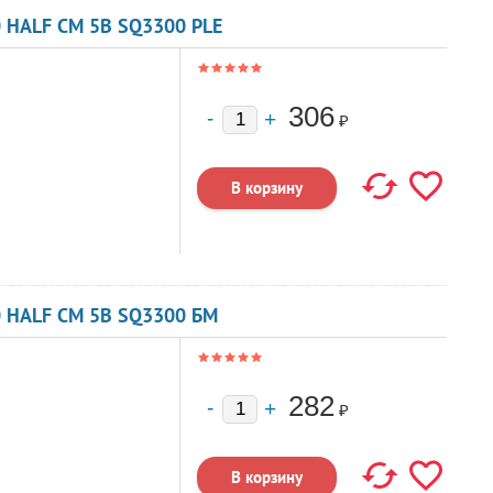
 HALF CM 5В SQ3300 PLE
306
₽
0 HALF CM 5В SQ3300 БМ
282
₽