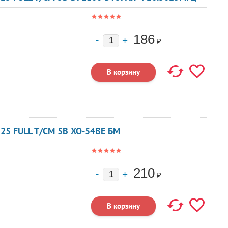
186
₽
25 FULL T/CM 5В XO-54BE БМ
210
₽