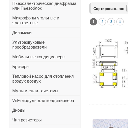
Пьезоэлектрическая диафрагма
или Пьезоблок
Сортировать по:
Микрофоны угольные и
»
1
2
3
электретные
Динамики
Ультразвуковые
преобразователи
Мобильные кондиционеры
Бризеры
Тепловой насос для отопления
воздух воздух
Мульти-сплит системы
WiFi модуль для кондиционера
Диоды
Чип резисторы