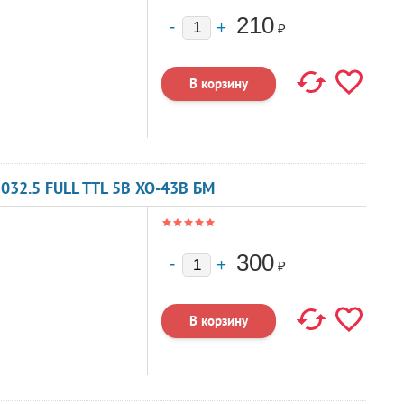
210
₽
032.5 FULL TTL 5В XO-43B БМ
300
₽