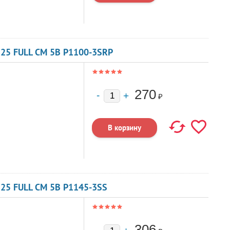
25 FULL CM 5В P1100-3SRP
270
₽
25 FULL CM 5В P1145-3SS
306