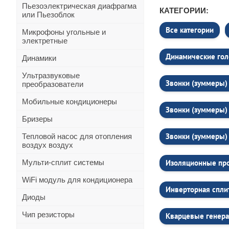
Пьезоэлектрическая диафрагма
КАТЕГОРИИ:
или Пьезоблок
Все категории
Микрофоны угольные и
электретные
Динамические гол
Динамики
Ультразвуковые
Звонки (зуммеры) 
преобразователи
Мобильные кондиционеры
Звонки (зуммеры) 
Бризеры
Звонки (зуммеры) 
Тепловой насос для отопления
воздух воздух
Мульти-сплит системы
Изоляционные про
WiFi модуль для кондиционера
Инверторная спли
Диоды
Чип резисторы
Кварцевые генера