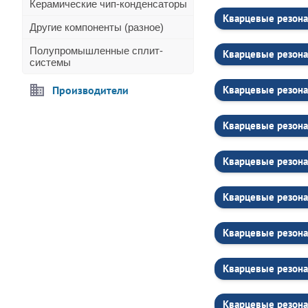
Керамические чип-конденсаторы
Кварцевые резона
Другие компоненты (разное)
Полупромышленные сплит-
Кварцевые резона
системы
Производители
Кварцевые резона
Кварцевые резона
Кварцевые резона
Кварцевые резона
Кварцевые резона
Кварцевые резона
Кварцевые резона