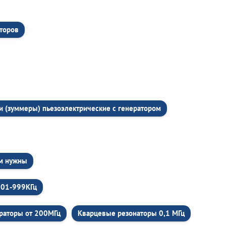
торов
и (зуммеры) пьезоэлектрические c генератором
ем нужны
001-999КГц
раторы от 200МГц
Кварцевые резонаторы 0,1 МГц