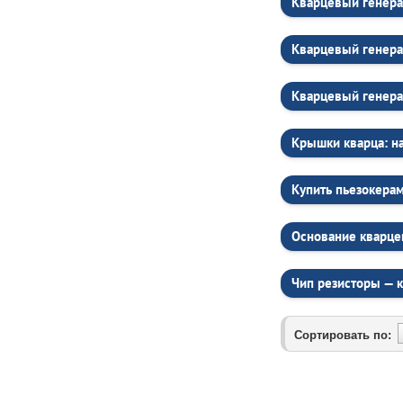
Кварцевый генера
Кварцевый генера
Кварцевый генера
Крышки кварца: н
Купить пьезокерам
Основание кварце
Чип резисторы — к
Сортировать по: