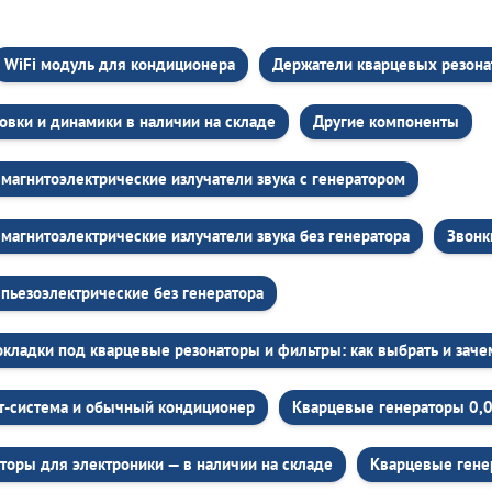
WiFi модуль для кондиционера
Держатели кварцевых резона
овки и динамики в наличии на складе
Другие компоненты
магнитоэлектрические излучатели звука c генератором
магнитоэлектрические излучатели звука без генератора
Звонк
пьезоэлектрические без генератора
кладки под кварцевые резонаторы и фильтры: как выбрать и зач
т-система и обычный кондиционер
Кварцевые генераторы 0,
торы для электроники — в наличии на складе
Кварцевые гене