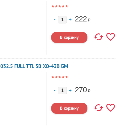
222
₽
032.5 FULL TTL 5В XO-43B БМ
270
₽