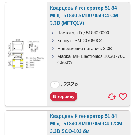
Кварцевый генератор 51.84
МГц - 51840 SMD07050C4 CM
3.3В (MFTQ1V)
Частота, кГц:
51840.0000
Корпус:
SMD07050C4
Напряжение питания:
3.3В
Марка:
MF Electronics 100/0~70C
40/60%
232
₽
x
Кварцевый генератор 51.84
МГц - 51840 SMD07050C4 T/CM
3.3В SCO-103 бм