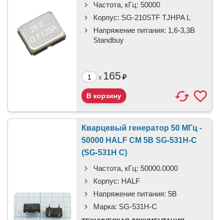
Частота, кГц:
50000
Корпус:
SG-210STF TJHPA L
Напряжение питания:
1,6-3,3В
Standbuy
165
₽
x
Кварцевый генератор 50 МГц -
50000 HALF CM 5В SG-531H-C
(SG-531H C)
Частота, кГц:
50000.0000
Корпус:
HALF
Напряжение питания:
5В
Марка:
SG-531H-C