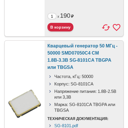
190
₽
x
Кварцевый генератор 50 МГц -
50000 SMD07050C4 CM
1.8В-3.3В SG-8101CA TBGPA
или TBGSA
Частота, кГц:
50000
Корпус:
SG-8101CA
Напряжение питания:
1.8В-2.5B
или 3,3B
Марка:
SG-8101CA TBGPA или
TBGSA
ТЕХНИЧЕСКАЯ ДОКУМЕНТАЦИЯ:
SG-8101.pdf