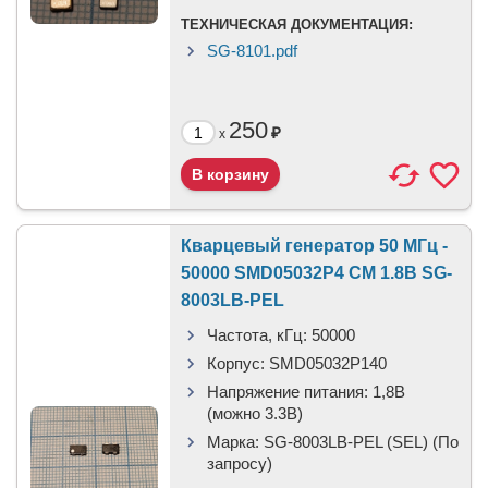
ТЕХНИЧЕСКАЯ ДОКУМЕНТАЦИЯ:
SG-8101.pdf
250
₽
x
Кварцевый генератор 50 МГц -
50000 SMD05032P4 CM 1.8В SG-
8003LB-PEL
Частота, кГц:
50000
Корпус:
SMD05032P140
Напряжение питания:
1,8В
(можно 3.3В)
Марка:
SG-8003LB-PEL (SEL) (По
запросу)