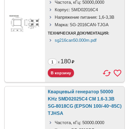
Частота, кГц:
50000,0000
Корпус:
SMD02016C4
Напряжение питания:
1,6-3,3В
Марка:
SG-2016CAN-TJGA
ТЕХНИЧЕСКАЯ ДОКУМЕНТАЦИЯ:
sg216can50.000m.pdf
180
₽
x
Кварцевый генератор 50000
KHz SMD02025C4 CM 1.6-3.3В
SG-8018CG (EPSON 100/-40~85C)
TJHSA
Частота, кГц:
50000.0000