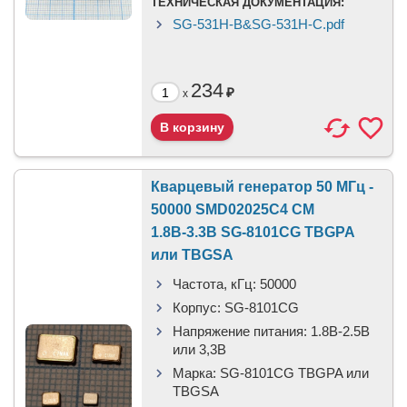
ТЕХНИЧЕСКАЯ ДОКУМЕНТАЦИЯ:
SG-531H-B&SG-531H-C.pdf
234
₽
x
Кварцевый генератор 50 МГц -
50000 SMD02025C4 CM
1.8В-3.3В SG-8101CG TBGPA
или TBGSA
Частота, кГц:
50000
Корпус:
SG-8101CG
Напряжение питания:
1.8В-2.5B
или 3,3B
Марка:
SG-8101CG TBGPA или
TBGSA