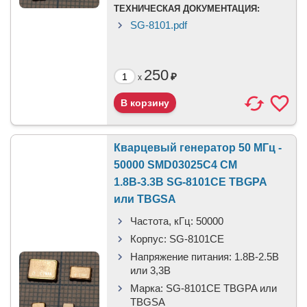
ТЕХНИЧЕСКАЯ ДОКУМЕНТАЦИЯ:
SG-8101.pdf
250
₽
x
Кварцевый генератор 50 МГц -
50000 SMD03025C4 CM
1.8В-3.3В SG-8101CE TBGPA
или TBGSA
Частота, кГц:
50000
Корпус:
SG-8101CE
Напряжение питания:
1.8В-2.5B
или 3,3B
Марка:
SG-8101CE TBGPA или
TBGSA