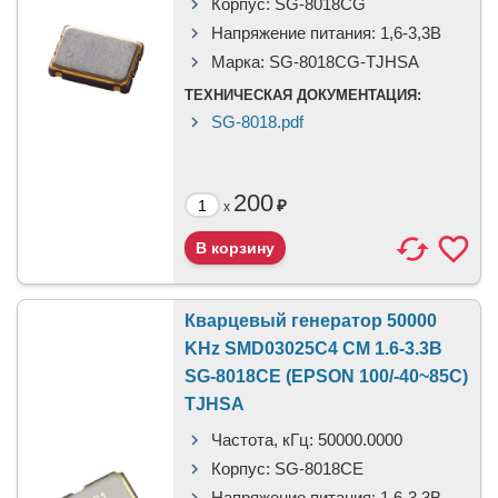
Корпус:
SG-8018CG
Напряжение питания:
1,6-3,3В
Марка:
SG-8018CG-TJHSA
ТЕХНИЧЕСКАЯ ДОКУМЕНТАЦИЯ:
SG-8018.pdf
200
₽
x
Кварцевый генератор 50000
KHz SMD03025C4 CM 1.6-3.3В
SG-8018CE (EPSON 100/-40~85C)
TJHSA
Частота, кГц:
50000.0000
Корпус:
SG-8018CE
Напряжение питания:
1,6-3,3В