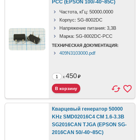
PCC (EPSON 100/-40~85C)
Частота, кГц:
50000.0000
Корпус:
SG-8002DC
Напряжение питания:
3,3В
Марка:
SG-8002DC-PCC
ТЕХНИЧЕСКАЯ ДОКУМЕНТАЦИЯ:
409N3103000.pdf
450
₽
x
Кварцевый генератор 50000
KHz SMD02016C4 CM 1.6-3.3В
SG2016CAN TJGA (EPSON SG-
2016CAN 50/-40~85C)