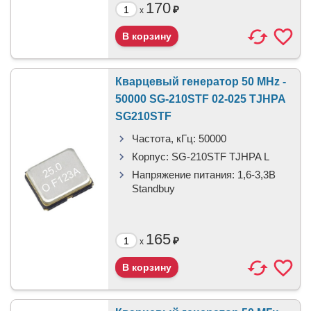
170
₽
x
Кварцевый генератор 50 MHz -
50000 SG-210STF 02-025 TJHPA
SG210STF
Частота, кГц:
50000
Корпус:
SG-210STF TJHPA L
Напряжение питания:
1,6-3,3В
Standbuy
165
₽
x