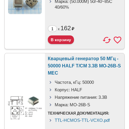
Марка:
(50.000M) 50/-40~85C
40/60%
162
₽
x
Кварцевый генератор 50 МГц -
50000 HALF T/CM 3.3В MO-26B-S
MEC
Частота, кГц:
50000
Корпус:
HALF
Напряжение питания:
3.3В
Марка:
MO-26B-S
ТЕХНИЧЕСКАЯ ДОКУМЕНТАЦИЯ:
TTL-HCMOS-TTL-VCXO.pdf