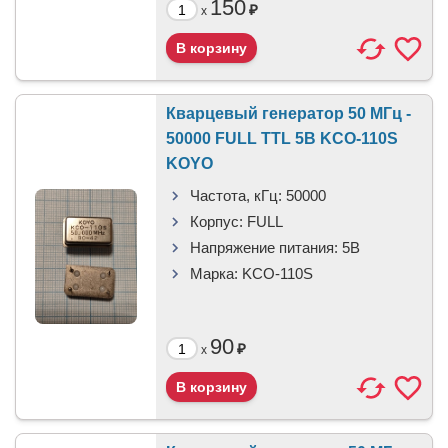
150
₽
x
Кварцевый генератор 50 МГц -
50000 FULL TTL 5В KCO-110S
KOYO
Частота, кГц:
50000
Корпус:
FULL
Напряжение питания:
5В
Марка:
KCO-110S
90
₽
x