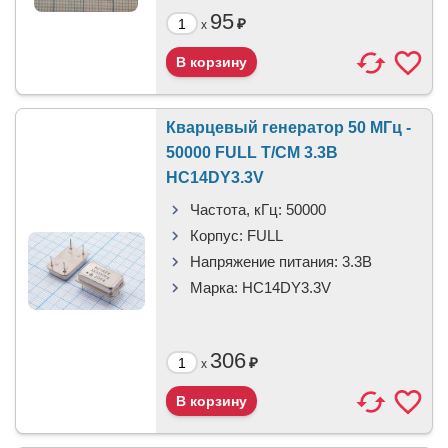
95
₽
x
Кварцевый генератор 50 МГц -
50000 FULL T/CM 3.3В
HC14DY3.3V
Частота, кГц:
50000
Корпус:
FULL
Напряжение питания:
3.3В
Марка:
HC14DY3.3V
306
₽
x