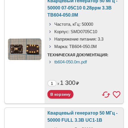
Кварцевый генератор 50 МГц -
50000 07-05С10 0.28ррм 3.3В
TB604-050.0M
Частота, кГц:
50000
Корпус:
SMD0705C10
Напряжение питания:
3.3
Марка:
TB604-050.0M
ТЕХНИЧЕСКАЯ ДОКУМЕНТАЦИЯ:
tb604-050.0m.pdf
1 300
₽
x
Кварцевый генератор 50 МГц -
50000 FULL 3.3В UC1-1B