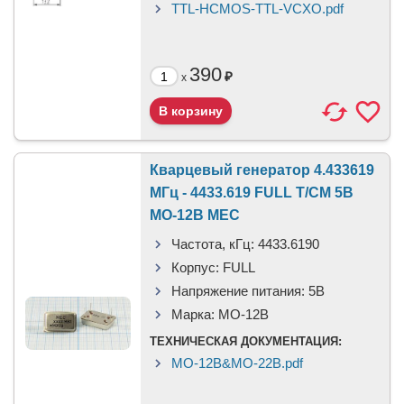
TTL-HCMOS-TTL-VCXO.pdf
390
₽
x
Кварцевый генератор 4.433619
МГц - 4433.619 FULL T/CM 5В
MO-12B MEC
Частота, кГц:
4433.6190
Корпус:
FULL
Напряжение питания:
5В
Марка:
MO-12B
ТЕХНИЧЕСКАЯ ДОКУМЕНТАЦИЯ:
MO-12B&MO-22B.pdf