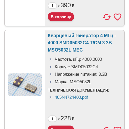
390
₽
x
Кварцевый генератор 4 МГц -
4000 SMD05032C4 T/CM 3.3В
MSO5032L MEC
Частота, кГц:
4000.0000
Корпус:
SMD05032C4
Напряжение питания:
3.3В
Марка:
MSO5032L
ТЕХНИЧЕСКАЯ ДОКУМЕНТАЦИЯ:
405N4724400.pdf
228
₽
x