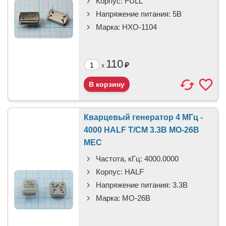
Корпус:
FULL
Напряжение питания:
5В
Марка:
HXO-1104
110
₽
x
Кварцевый генератор 4 МГц -
4000 HALF T/CM 3.3В MO-26B
MEC
Частота, кГц:
4000.0000
Корпус:
HALF
Напряжение питания:
3.3В
Марка:
MO-26B