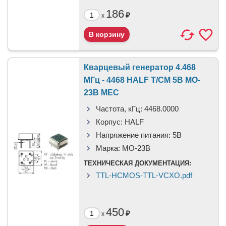
186
₽
x
Кварцевый генератор 4.468
МГц - 4468 HALF T/CM 5В MO-
23B MEC
Частота, кГц:
4468.0000
Корпус:
HALF
Напряжение питания:
5В
Марка:
MO-23B
ТЕХНИЧЕСКАЯ ДОКУМЕНТАЦИЯ:
TTL-HCMOS-TTL-VCXO.pdf
450
₽
x