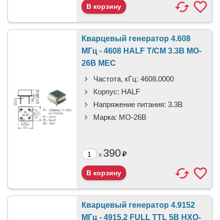
Кварцевый генератор 4.608
МГц - 4608 HALF T/CM 3.3В MO-
26B MEC
Частота, кГц:
4608.0000
Корпус:
HALF
Напряжение питания:
3.3В
Марка:
MO-26B
390
₽
x
Кварцевый генератор 4.9152
МГц - 4915.2 FULL TTL 5В HXO-