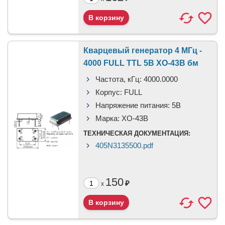
Кварцевый генератор 4 МГц -
4000 FULL TTL 5В XO-43B бм
Частота, кГц:
4000.0000
Корпус:
FULL
Напряжение питания:
5В
Марка:
XO-43B
ТЕХНИЧЕСКАЯ ДОКУМЕНТАЦИЯ:
405N3135500.pdf
150
₽
x