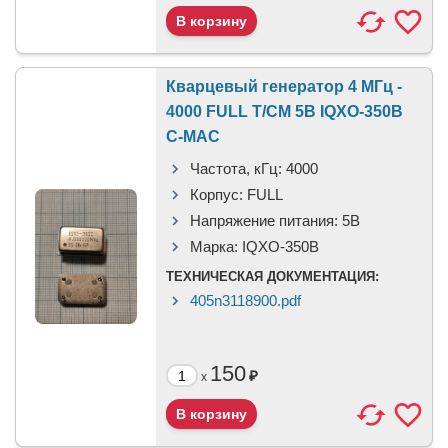
Кварцевый генератор 4 МГц -
4000 FULL T/CM 5В IQXO-350B
C-MAC
Частота, кГц:
4000
Корпус:
FULL
Напряжение питания:
5В
Марка:
IQXO-350B
ТЕХНИЧЕСКАЯ ДОКУМЕНТАЦИЯ:
405n3118900.pdf
150
₽
x