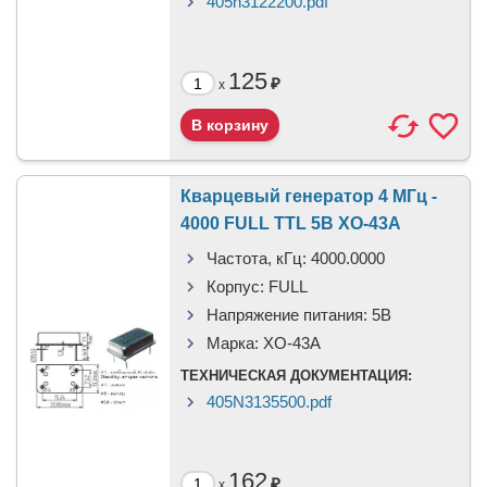
405n3122200.pdf
125
₽
x
Кварцевый генератор 4 МГц -
4000 FULL TTL 5В XO-43A
Частота, кГц:
4000.0000
Корпус:
FULL
Напряжение питания:
5В
Марка:
XO-43A
ТЕХНИЧЕСКАЯ ДОКУМЕНТАЦИЯ:
405N3135500.pdf
162
₽
x