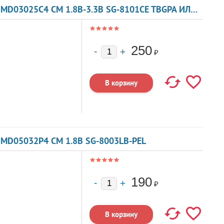
КВАРЦЕВЫЙ ГЕНЕРАТОР 47 МГЦ - 47000 SMD03025C4 CM 1.8В-3.3В SG-8101CE TBGPA ИЛИ TBGSA
250
₽
SMD05032P4 CM 1.8В SG-8003LB-PEL
190
₽