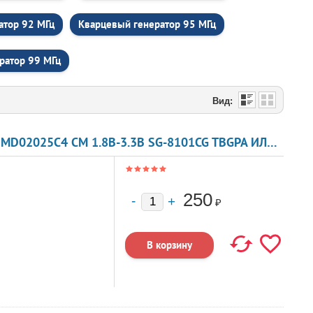
атор 92 МГц
Кварцевый генератор 95 МГц
ратор 99 МГц
Вид:
КВАРЦЕВЫЙ ГЕНЕРАТОР 47 МГЦ - 47000 SMD02025C4 CM 1.8В-3.3В SG-8101CG TBGPA ИЛИ TBGSA
250
₽