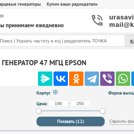
арцевые генераторы
Купим ваши радиодетали
Ы:
urasav
mail@k
азы принимаем ежедневно
Я
ГЕНЕРАТОР 47 МГЦ EPSON
Корпус
Форма выход
Цена:
-
Сбросить фи