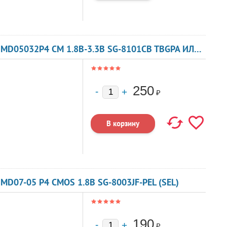
КВАРЦЕВЫЙ ГЕНЕРАТОР 47 МГЦ - 47000 SMD05032P4 CM 1.8В-3.3В SG-8101CB TBGPA ИЛИ TBGSA
250
₽
MD07-05 P4 CMOS 1.8В SG-8003JF-PEL (SEL)
190
₽