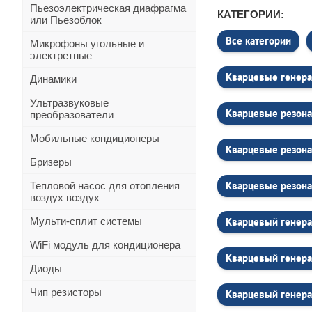
Пьезоэлектрическая диафрагма
КАТЕГОРИИ:
или Пьезоблок
Все категории
Микрофоны угольные и
электретные
Кварцевые генера
Динамики
Ультразвуковые
Кварцевые резона
преобразователи
Мобильные кондиционеры
Кварцевые резона
Бризеры
Кварцевые резона
Тепловой насос для отопления
воздух воздух
Мульти-сплит системы
Кварцевый генера
WiFi модуль для кондиционера
Кварцевый генер
Диоды
Чип резисторы
Кварцевый генер