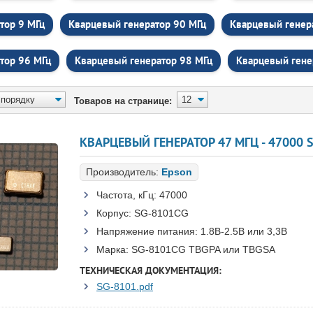
тор 9 МГц
Кварцевый генератор 90 МГц
Кварцевый генер
тор 96 МГц
Кварцевый генератор 98 МГц
Кварцевый гене
Товаров на странице:
Производитель:
Epson
Частота, кГц:
47000
Корпус:
SG-8101CG
Напряжение питания:
1.8В-2.5B или 3,3B
Марка:
SG-8101CG TBGPA или TBGSA
ТЕХНИЧЕСКАЯ ДОКУМЕНТАЦИЯ:
SG-8101.pdf