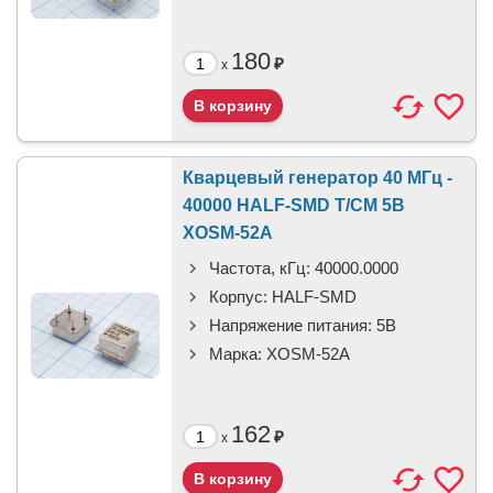
180
₽
x
Кварцевый генератор 40 МГц -
40000 HALF-SMD T/CM 5В
XOSM-52A
Частота, кГц:
40000.0000
Корпус:
HALF-SMD
Напряжение питания:
5В
Марка:
XOSM-52A
162
₽
x