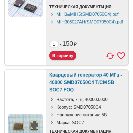
ТЕХНИЧЕСКАЯ ДОКУМЕНТАЦИЯ:
MIH3&MIH5(SMD07050C4).pdf
MIH305027AH(SMD07050C4).pdf
150
₽
x
Кварцевый генератор 40 МГц -
40000 SMD07050C4 T/CM 5В
SOC7 FOQ
Частота, кГц:
40000.0000
Корпус:
SMD07050C4
Напряжение питания:
5В
Марка:
SOC7
ТЕХНИЧЕСКАЯ ДОКУМЕНТАЦИЯ: