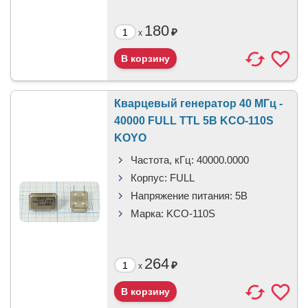
180
₽
x
Кварцевый генератор 40 МГц -
40000 FULL TTL 5В KCO-110S
KOYO
Частота, кГц:
40000.0000
Корпус:
FULL
Напряжение питания:
5В
Марка:
KCO-110S
264
₽
x