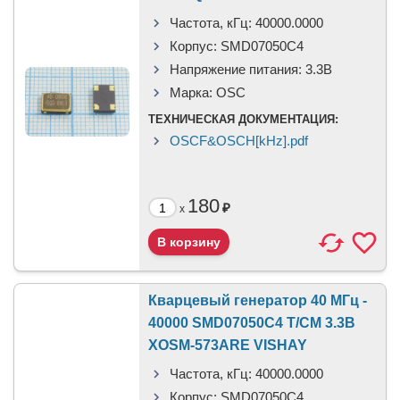
Частота, кГц:
40000.0000
Корпус:
SMD07050C4
Напряжение питания:
3.3В
Марка:
OSC
ТЕХНИЧЕСКАЯ ДОКУМЕНТАЦИЯ:
OSCF&OSCH[kHz].pdf
180
₽
x
Кварцевый генератор 40 МГц -
40000 SMD07050C4 T/CM 3.3В
XOSM-573ARE VISHAY
Частота, кГц:
40000.0000
Корпус:
SMD07050C4