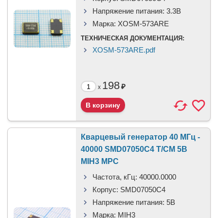
Напряжение питания:
3.3В
Марка:
XOSM-573ARE
ТЕХНИЧЕСКАЯ ДОКУМЕНТАЦИЯ:
XOSM-573ARE.pdf
198
₽
x
Кварцевый генератор 40 МГц -
40000 SMD07050C4 T/CM 5В
MIH3 MPC
Частота, кГц:
40000.0000
Корпус:
SMD07050C4
Напряжение питания:
5В
Марка:
MIH3