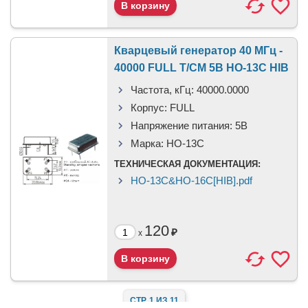
Кварцевый генератор 40 МГц -
40000 FULL T/CM 5В HO-13C HIB
Частота, кГц:
40000.0000
Корпус:
FULL
Напряжение питания:
5В
Марка:
HO-13C
ТЕХНИЧЕСКАЯ ДОКУМЕНТАЦИЯ:
HO-13C&HO-16C[HIB].pdf
120
₽
x
СТР. 1 ИЗ 11