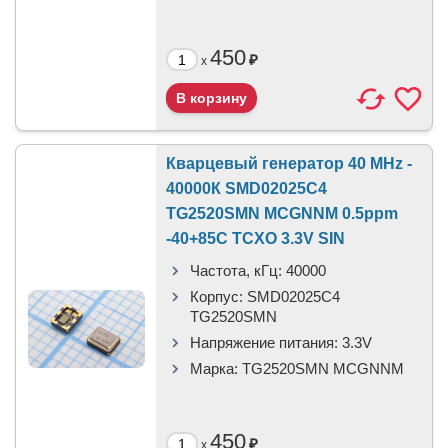
450
₽
x
Кварцевый генератор 40 MHz -
40000К SMD02025C4
TG2520SMN MCGNNM 0.5ppm
-40+85C TCXO 3.3V SIN
Частота, кГц:
40000
Корпус:
SMD02025C4
TG2520SMN
Напряжение питания:
3.3V
Марка:
TG2520SMN MCGNNM
450
₽
x