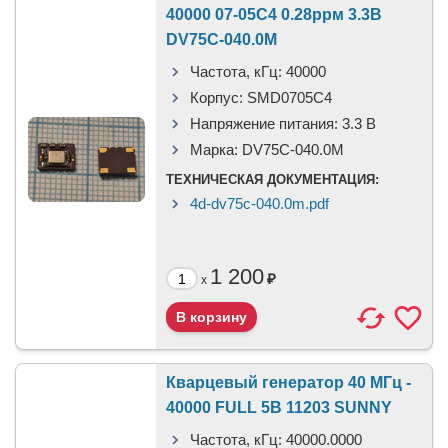
40000 07-05С4 0.28ррм 3.3В
DV75C-040.0M
Частота, кГц:
40000
Корпус:
SMD0705C4
Напряжение питания:
3.3 В
Марка:
DV75C-040.0M
ТЕХНИЧЕСКАЯ ДОКУМЕНТАЦИЯ:
4d-dv75c-040.0m.pdf
1 200
₽
x
Кварцевый генератор 40 МГц -
40000 FULL 5В 11203 SUNNY
Частота, кГц:
40000.0000