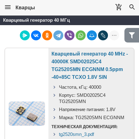
Кварцы
Кварцевый генератор 40 МГц
Кварцевый генератор 40 MHz -
40000К SMD02025C4
TG2520SMN ECGNNM 0.5ppm
-40+85C TCXO 1.8V SIN
Частота, кГц:
40000
Корпус:
SMD02025C4
TG2520SMN
Напряжение питания:
1.8V
Марка:
TG2520SMN ECGNNM
ТЕХНИЧЕСКАЯ ДОКУМЕНТАЦИЯ:
tg2520smn_3.pdf