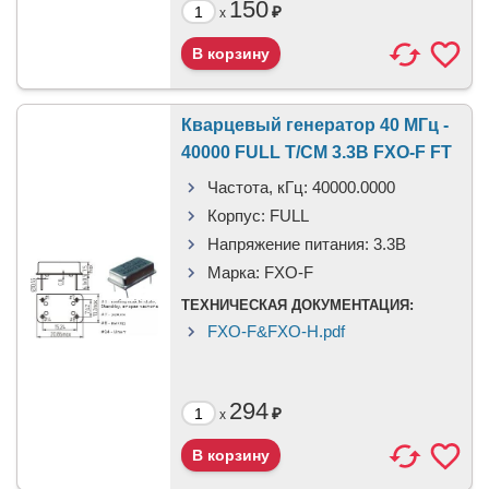
150
₽
x
Кварцевый генератор 40 МГц -
40000 FULL T/CM 3.3В FXO-F FT
Частота, кГц:
40000.0000
Корпус:
FULL
Напряжение питания:
3.3В
Марка:
FXO-F
ТЕХНИЧЕСКАЯ ДОКУМЕНТАЦИЯ:
FXO-F&FXO-H.pdf
294
₽
x