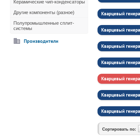
Керамические чип-конденсаторы
Другие компоненты (разное)
Кварцевый генера
Полупромышленные сплит-
системы
Кварцевый генера
Производители
Кварцевый генера
Кварцевый генера
Кварцевый генера
Кварцевый генера
Кварцевый генера
Сортировать по: