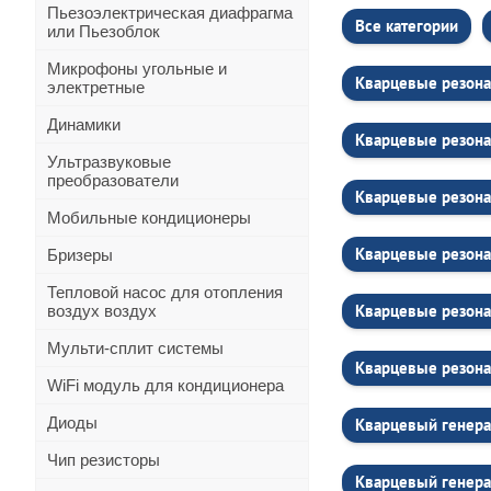
Пьезоэлектрическая диафрагма
Все категории
или Пьезоблок
Микрофоны угольные и
Кварцевые резона
электретные
Динамики
Кварцевые резона
Ультразвуковые
преобразователи
Кварцевые резона
Мобильные кондиционеры
Кварцевые резона
Бризеры
Тепловой насос для отопления
Кварцевые резона
воздух воздух
Мульти-сплит системы
Кварцевые резона
WiFi модуль для кондиционера
Диоды
Кварцевый генера
Чип резисторы
Кварцевый генера