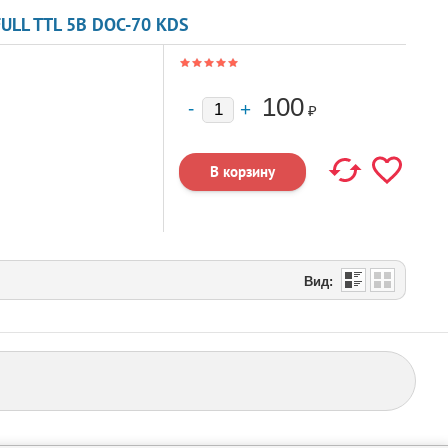
ULL TTL 5В DOC-70 KDS
100
₽
Вид: