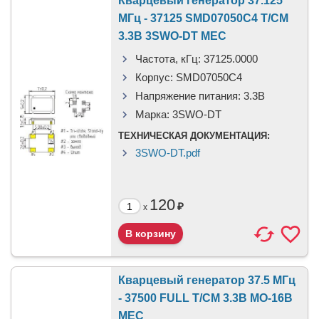
Кварцевый генератор 37.125
МГц - 37125 SMD07050C4 T/CM
3.3В 3SWO-DT MEC
Частота, кГц:
37125.0000
Корпус:
SMD07050C4
Напряжение питания:
3.3В
Марка:
3SWO-DT
ТЕХНИЧЕСКАЯ ДОКУМЕНТАЦИЯ:
3SWO-DT.pdf
120
₽
x
Кварцевый генератор 37.5 МГц
- 37500 FULL T/CM 3.3В MO-16B
MEC