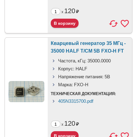
120
₽
x
Кварцевый генератор 35 МГц -
35000 HALF T/CM 5В FXO-H FT
Частота, кГц:
35000.0000
Корпус:
HALF
Напряжение питания:
5В
Марка:
FXO-H
ТЕХНИЧЕСКАЯ ДОКУМЕНТАЦИЯ:
405N3315700.pdf
120
₽
x