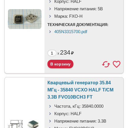
Корпус:
HALF
Напряжение питания:
5В
Марка:
FXO-H
ТЕХНИЧЕСКАЯ ДОКУМЕНТАЦИЯ:
405N3315700.pdf
234
₽
x
Кварцевый генератор 35.84
МГц - 35840 VCXO HALF T/CM
3.3В FVO10BCH3 FT
Частота, кГц:
35840.0000
Корпус:
HALF
Напряжение питания:
3.3В