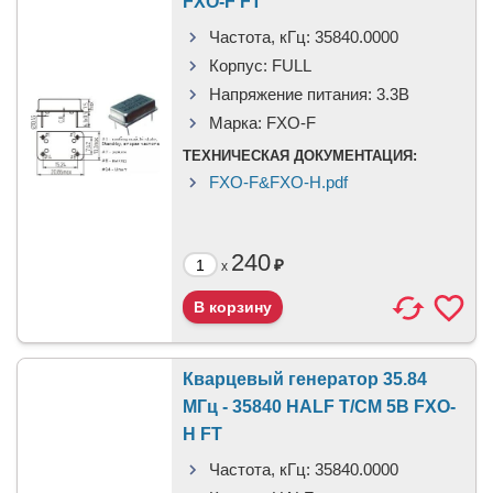
FXO-F FT
Частота, кГц:
35840.0000
Корпус:
FULL
Напряжение питания:
3.3В
Марка:
FXO-F
ТЕХНИЧЕСКАЯ ДОКУМЕНТАЦИЯ:
FXO-F&FXO-H.pdf
240
₽
x
Кварцевый генератор 35.84
МГц - 35840 HALF T/CM 5В FXO-
H FT
Частота, кГц:
35840.0000