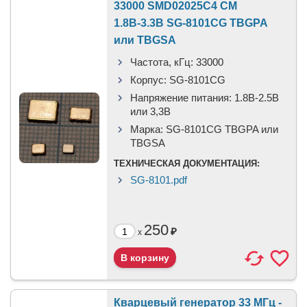
33000 SMD02025C4 CM
1.8В-3.3В SG-8101CG TBGPA
или TBGSA
Частота, кГц:
33000
Корпус:
SG-8101CG
Напряжение питания:
1.8В-2.5B
или 3,3B
Марка:
SG-8101CG TBGPA или
TBGSA
ТЕХНИЧЕСКАЯ ДОКУМЕНТАЦИЯ:
SG-8101.pdf
250
₽
x
Кварцевый генератор 33 МГц -