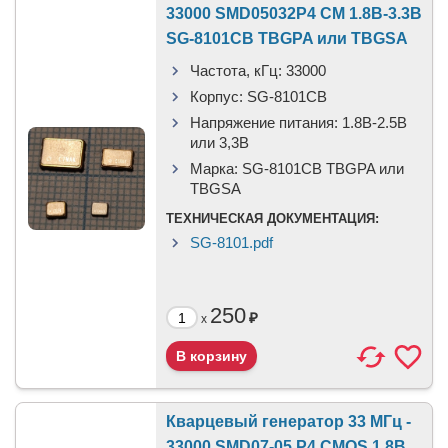
33000 SMD05032P4 CM 1.8В-3.3В
SG-8101CB TBGPA или TBGSA
Частота, кГц:
33000
Корпус:
SG-8101CB
Напряжение питания:
1.8В-2.5B
или 3,3B
Марка:
SG-8101CB TBGPA или
TBGSA
ТЕХНИЧЕСКАЯ ДОКУМЕНТАЦИЯ:
SG-8101.pdf
250
₽
x
Кварцевый генератор 33 МГц -
33000 SMD07-05 P4 CMOS 1.8В