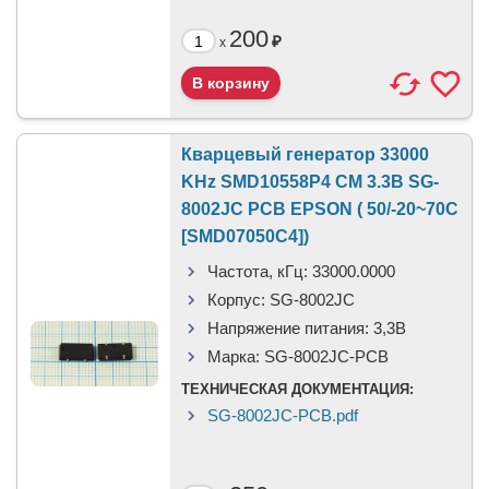
200
₽
x
Кварцевый генератор 33000
KHz SMD10558P4 CM 3.3В SG-
8002JC PCB EPSON ( 50/-20~70C
[SMD07050C4])
Частота, кГц:
33000.0000
Корпус:
SG-8002JC
Напряжение питания:
3,3B
Марка:
SG-8002JC-PCB
ТЕХНИЧЕСКАЯ ДОКУМЕНТАЦИЯ:
SG-8002JC-PCB.pdf