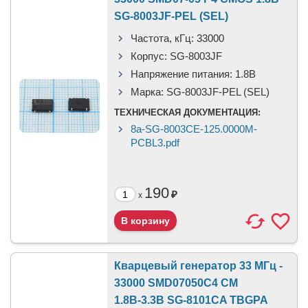
SG-8003JF-PEL (SEL)
Частота, кГц:
33000
Корпус:
SG-8003JF
Напряжение питания:
1.8В
Марка:
SG-8003JF-PEL (SEL)
ТЕХНИЧЕСКАЯ ДОКУМЕНТАЦИЯ:
8a-SG-8003CE-125.0000M-
PCBL3.pdf
190
₽
x
Кварцевый генератор 33 МГц -
33000 SMD07050C4 CM
1.8В-3.3В SG-8101CA TBGPA