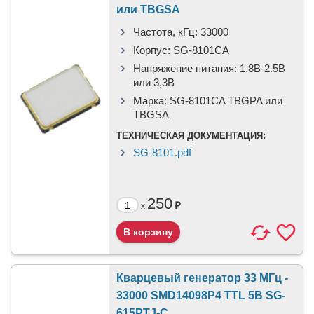
или TBGSA
Частота, кГц:
33000
Корпус:
SG-8101CA
Напряжение питания:
1.8В-2.5B
или 3,3B
Марка:
SG-8101CA TBGPA или
TBGSA
ТЕХНИЧЕСКАЯ ДОКУМЕНТАЦИЯ:
SG-8101.pdf
250
₽
x
Кварцевый генератор 33 МГц -
33000 SMD14098P4 TTL 5В SG-
615PTJ-C