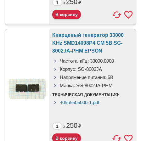
250
₽
x
Кварцевый генератор 33000
KHz SMD14098P4 CM 5В SG-
8002JA-PHM EPSON
Частота, кГц:
33000.0000
Корпус:
SG-8002JA
Напряжение питания:
5В
Марка:
SG-8002JA-PHM
ТЕХНИЧЕСКАЯ ДОКУМЕНТАЦИЯ:
409n5505000-1.pdf
250
₽
x