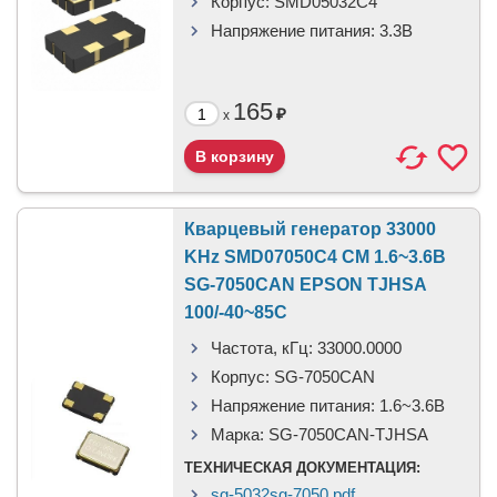
Корпус:
SMD05032C4
Напряжение питания:
3.3B
165
₽
x
Кварцевый генератор 33000
KHz SMD07050C4 CM 1.6~3.6В
SG-7050CAN EPSON TJHSA
100/-40~85C
Частота, кГц:
33000.0000
Корпус:
SG-7050CAN
Напряжение питания:
1.6~3.6В
Марка:
SG-7050CAN-TJHSA
ТЕХНИЧЕСКАЯ ДОКУМЕНТАЦИЯ:
sg-5032sg-7050.pdf