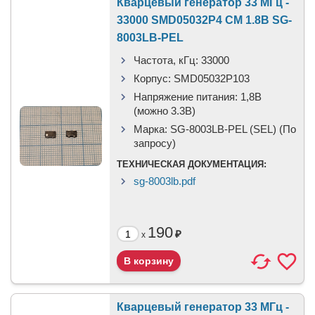
Кварцевый генератор 33 МГц -
33000 SMD05032P4 CM 1.8В SG-
8003LB-PEL
Частота, кГц:
33000
Корпус:
SMD05032P103
Напряжение питания:
1,8В
(можно 3.3В)
Марка:
SG-8003LB-PEL (SEL) (По
запросу)
ТЕХНИЧЕСКАЯ ДОКУМЕНТАЦИЯ:
sg-8003lb.pdf
190
₽
x
Кварцевый генератор 33 МГц -