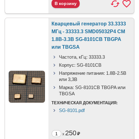
Кварцевый генератор 33.3333
МГц - 33333.3 SMD05032P4 CM
1.8В-3.3В SG-8101CB TBGPA
или TBGSA
Частота, кГц:
33333.3
Корпус:
SG-8101CB
Напряжение питания:
1.8В-2.5B
или 3,3B
Марка:
SG-8101CB TBGPA или
TBGSA
ТЕХНИЧЕСКАЯ ДОКУМЕНТАЦИЯ:
SG-8101.pdf
250
₽
x