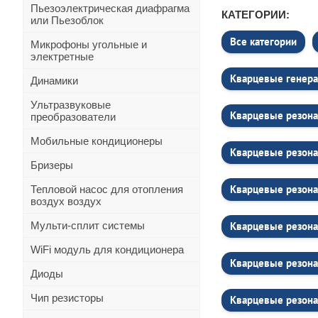
Пьезоэлектрическая диафрагма
КАТЕГОРИИ:
или Пьезоблок
Все категории
Микрофоны угольные и
электретные
Кварцевые генера
Динамики
Ультразвуковые
Кварцевые резона
преобразователи
Мобильные кондиционеры
Кварцевые резон
Бризеры
Кварцевые резона
Тепловой насос для отопления
воздух воздух
Мульти-сплит системы
Кварцевые резона
WiFi модуль для кондиционера
Кварцевые резона
Диоды
Чип резисторы
Кварцевые резона