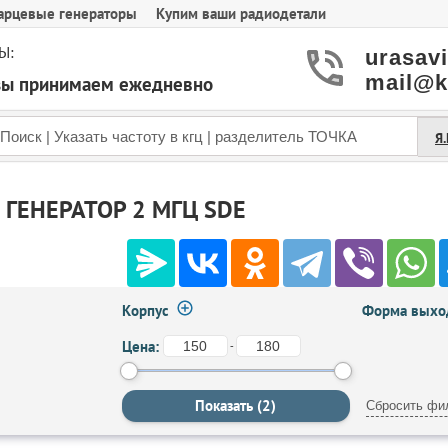
арцевые генераторы
Купим ваши радиодетали
Ы:
urasav
mail@k
азы принимаем ежедневно
Я
ГЕНЕРАТОР 2 МГЦ SDE
Корпус
Форма выход
Цена:
-
Сбросить фи