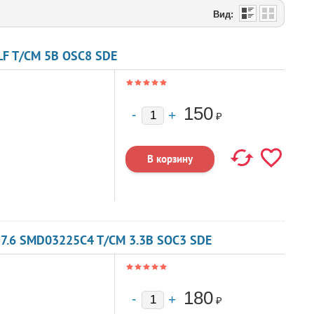
Вид:
F T/CM 5В OSC8 SDE
150
₽
7.6 SMD03225C4 T/CM 3.3В SOC3 SDE
180
₽