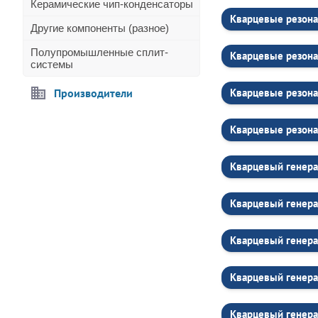
Керамические чип-конденсаторы
Кварцевые резона
Другие компоненты (разное)
Полупромышленные сплит-
Кварцевые резона
системы
Производители
Кварцевые резона
Кварцевые резона
Кварцевый генера
Кварцевый генер
Кварцевый генер
Кварцевый генера
Кварцевый генера