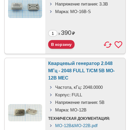
Напряжение питания:
3.3В
Марка:
MO-16B-S
390
₽
x
Кварцевый генератор 2.048
МГц - 2048 FULL T/CM 5В MO-
12B MEC
Частота, кГц:
2048.0000
Корпус:
FULL
Напряжение питания:
5В
Марка:
MO-12B
ТЕХНИЧЕСКАЯ ДОКУМЕНТАЦИЯ:
MO-12B&MO-22B.pdf