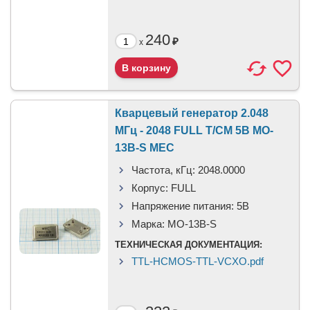
240
₽
x
Кварцевый генератор 2.048
МГц - 2048 FULL T/CM 5В MO-
13B-S MEC
Частота, кГц:
2048.0000
Корпус:
FULL
Напряжение питания:
5В
Марка:
MO-13B-S
ТЕХНИЧЕСКАЯ ДОКУМЕНТАЦИЯ:
TTL-HCMOS-TTL-VCXO.pdf