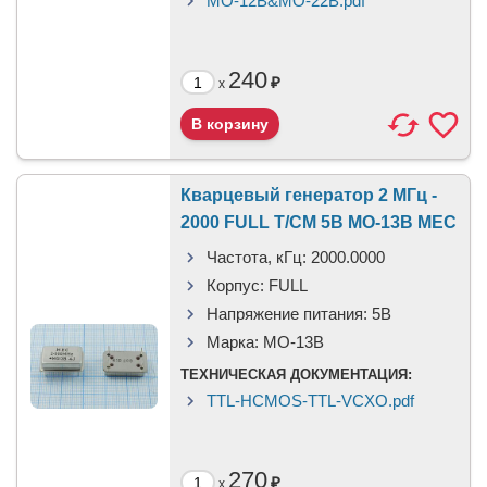
MO-12B&MO-22B.pdf
240
₽
x
Кварцевый генератор 2 МГц -
2000 FULL T/CM 5В MO-13B MEC
Частота, кГц:
2000.0000
Корпус:
FULL
Напряжение питания:
5В
Марка:
MO-13B
ТЕХНИЧЕСКАЯ ДОКУМЕНТАЦИЯ:
TTL-HCMOS-TTL-VCXO.pdf
270
₽
x