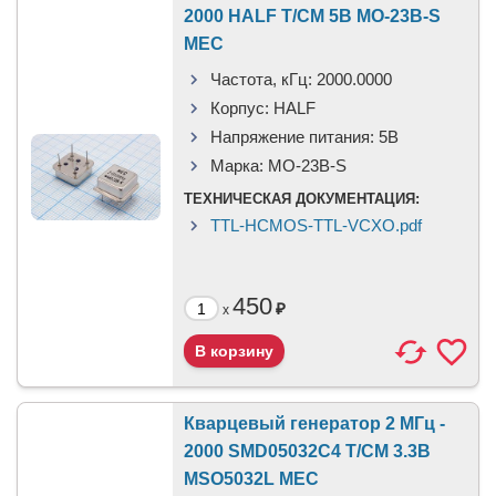
2000 HALF T/CM 5В MO-23B-S
MEC
Частота, кГц:
2000.0000
Корпус:
HALF
Напряжение питания:
5В
Марка:
MO-23B-S
ТЕХНИЧЕСКАЯ ДОКУМЕНТАЦИЯ:
TTL-HCMOS-TTL-VCXO.pdf
450
₽
x
Кварцевый генератор 2 МГц -
2000 SMD05032C4 T/CM 3.3В
MSO5032L MEC