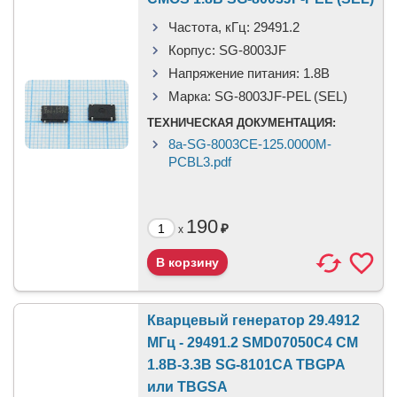
Частота, кГц:
29491.2
Корпус:
SG-8003JF
Напряжение питания:
1.8В
Марка:
SG-8003JF-PEL (SEL)
ТЕХНИЧЕСКАЯ ДОКУМЕНТАЦИЯ:
8a-SG-8003CE-125.0000M-
PCBL3.pdf
190
₽
x
Кварцевый генератор 29.4912
МГц - 29491.2 SMD07050C4 CM
1.8В-3.3В SG-8101CA TBGPA
или TBGSA