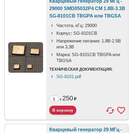
Кварцевый генератор 29 МГц -
29000 SMD05032P4 CM 1.8В-3.3В
SG-8101CB TBGPA или TBGSA
Частота, кГц:
29000
Корпус:
SG-8101CB
Напряжение питания:
1.8В-2.5B
или 3,3B
Марка:
SG-8101CB TBGPA или
TBGSA
ТЕХНИЧЕСКАЯ ДОКУМЕНТАЦИЯ:
SG-8101.pdf
250
₽
x
Кварцевый генератор 29 МГц -