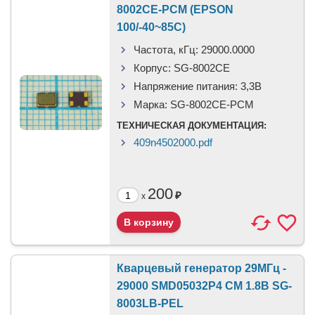
8002CE-PCM (EPSON
100/-40~85C)
Частота, кГц:
29000.0000
Корпус:
SG-8002CE
Напряжение питания:
3,3B
Марка:
SG-8002CE-PCM
ТЕХНИЧЕСКАЯ ДОКУМЕНТАЦИЯ:
409n4502000.pdf
200
₽
x
Кварцевый генератор 29МГц -
29000 SMD05032P4 CM 1.8В SG-
8003LB-PEL