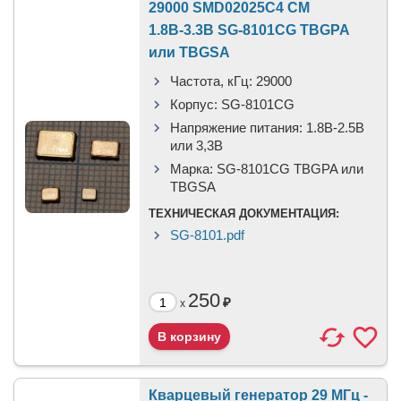
29000 SMD02025C4 CM
1.8В-3.3В SG-8101CG TBGPA
или TBGSA
Частота, кГц:
29000
Корпус:
SG-8101CG
Напряжение питания:
1.8В-2.5B
или 3,3B
Марка:
SG-8101CG TBGPA или
TBGSA
ТЕХНИЧЕСКАЯ ДОКУМЕНТАЦИЯ:
SG-8101.pdf
250
₽
x
Кварцевый генератор 29 МГц -