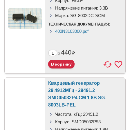
Корпус:
HALF
Напряжение питания:
3.3В
Марка:
SG-8002DC-SCM
ТЕХНИЧЕСКАЯ ДОКУМЕНТАЦИЯ:
409N3103000.pdf
440
₽
x
Кварцевый генератор
29.4912МГц - 29491.2
SMD05032P4 CM 1.8В SG-
8003LB-PEL
Частота, кГц:
29491.2
Корпус:
SMD05032P93
Напряжение питания:
1,8В