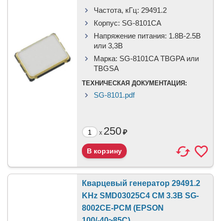
Частота, кГц:
29491.2
Корпус:
SG-8101CA
Напряжение питания:
1.8В-2.5B
или 3,3B
Марка:
SG-8101CA TBGPA или
TBGSA
ТЕХНИЧЕСКАЯ ДОКУМЕНТАЦИЯ:
SG-8101.pdf
250
₽
x
Кварцевый генератор 29491.2
KHz SMD03025C4 CM 3.3В SG-
8002CE-PCM (EPSON
100/-40~85C)