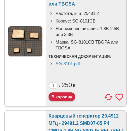
или TBGSA
Частота, кГц:
29491.2
Корпус:
SG-8101CB
Напряжение питания:
1.8В-2.5B
или 3,3B
Марка:
SG-8101CB TBGPA или
TBGSA
ТЕХНИЧЕСКАЯ ДОКУМЕНТАЦИЯ:
SG-8101.pdf
250
₽
x
Кварцевый генератор 29.4912
МГц - 29491.2 SMD07-05 P4
CMOS 1.8В SG-8003JF-PEL (SEL)