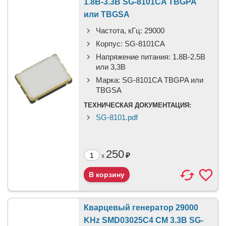
1.8В-3.3В SG-8101CA TBGPA
или TBGSA
Частота, кГц:
29000
Корпус:
SG-8101CA
Напряжение питания:
1.8В-2.5B
или 3,3B
Марка:
SG-8101CA TBGPA или
TBGSA
ТЕХНИЧЕСКАЯ ДОКУМЕНТАЦИЯ:
SG-8101.pdf
250
₽
x
Кварцевый генератор 29000
KHz SMD03025C4 CM 3.3В SG-