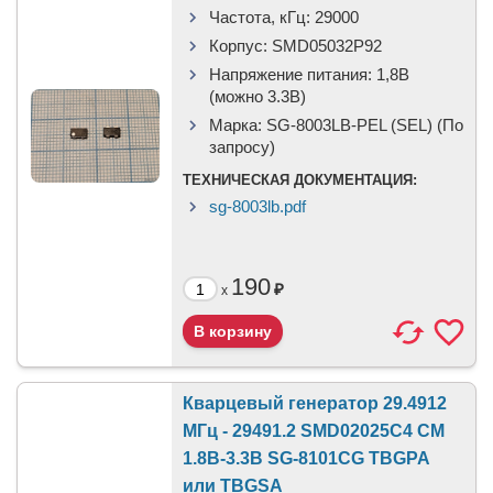
Частота, кГц:
29000
Корпус:
SMD05032P92
Напряжение питания:
1,8В
(можно 3.3В)
Марка:
SG-8003LB-PEL (SEL) (По
запросу)
ТЕХНИЧЕСКАЯ ДОКУМЕНТАЦИЯ:
sg-8003lb.pdf
190
₽
x
Кварцевый генератор 29.4912
МГц - 29491.2 SMD02025C4 CM
1.8В-3.3В SG-8101CG TBGPA
или TBGSA