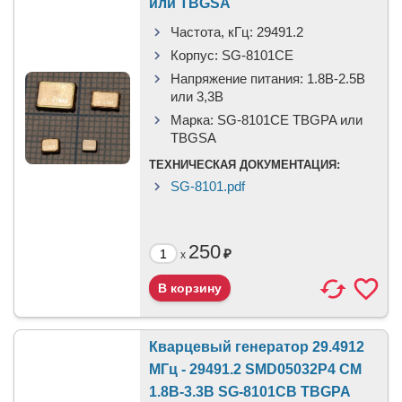
или TBGSA
Частота, кГц:
29491.2
Корпус:
SG-8101CE
Напряжение питания:
1.8В-2.5B
или 3,3B
Марка:
SG-8101CE TBGPA или
TBGSA
ТЕХНИЧЕСКАЯ ДОКУМЕНТАЦИЯ:
SG-8101.pdf
250
₽
x
Кварцевый генератор 29.4912
МГц - 29491.2 SMD05032P4 CM
1.8В-3.3В SG-8101CB TBGPA