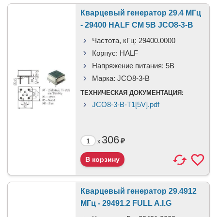
Кварцевый генератор 29.4 МГц
- 29400 HALF CM 5В JCO8-3-B
Частота, кГц:
29400.0000
Корпус:
HALF
Напряжение питания:
5В
Марка:
JCO8-3-B
ТЕХНИЧЕСКАЯ ДОКУМЕНТАЦИЯ:
JCO8-3-B-T1[5V].pdf
306
₽
x
Кварцевый генератор 29.4912
МГц - 29491.2 FULL A.I.G