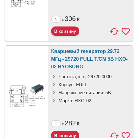
306
₽
x
Кварцевый генератор 29.72
МГц - 29720 FULL T/CM 5В HXO-
02 HYOSUNG
Частота, кГц:
29720.0000
Корпус:
FULL
Напряжение питания:
5В
Марка:
HXO-02
282
₽
x