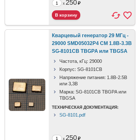
250
₽
x
Кварцевый генератор 29 МГц -
29000 SMD05032P4 CM 1.8В-3.3В
SG-8101CB TBGPA или TBGSA
Частота, кГц:
29000
Корпус:
SG-8101CB
Напряжение питания:
1.8В-2.5B
или 3,3B
Марка:
SG-8101CB TBGPA или
TBGSA
ТЕХНИЧЕСКАЯ ДОКУМЕНТАЦИЯ:
SG-8101.pdf
250
₽
x