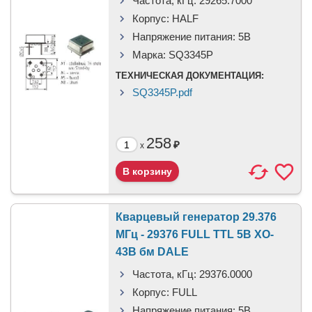
Частота, кГц:
29265.7000
Корпус:
HALF
Напряжение питания:
5В
Марка:
SQ3345P
ТЕХНИЧЕСКАЯ ДОКУМЕНТАЦИЯ:
SQ3345P.pdf
258
₽
x
Кварцевый генератор 29.376
МГц - 29376 FULL TTL 5В XO-
43B бм DALE
Частота, кГц:
29376.0000
Корпус:
FULL
Напряжение питания:
5В