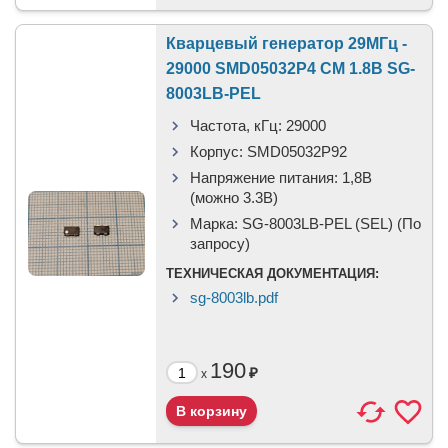
Кварцевый генератор 29МГц -
29000 SMD05032P4 CM 1.8В SG-
8003LB-PEL
Частота, кГц:
29000
Корпус:
SMD05032P92
Напряжение питания:
1,8В
(можно 3.3В)
Марка:
SG-8003LB-PEL (SEL) (По
запросу)
ТЕХНИЧЕСКАЯ ДОКУМЕНТАЦИЯ:
sg-8003lb.pdf
190
₽
x