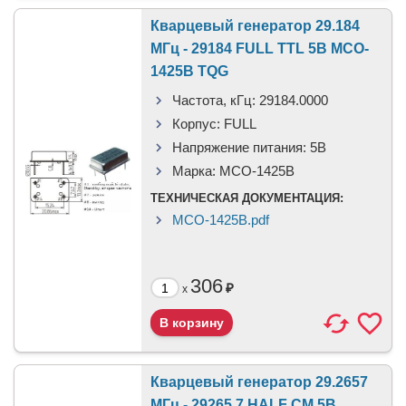
Кварцевый генератор 29.184
МГц - 29184 FULL TTL 5В MCO-
1425B TQG
Частота, кГц:
29184.0000
Корпус:
FULL
Напряжение питания:
5В
Марка:
MCO-1425B
ТЕХНИЧЕСКАЯ ДОКУМЕНТАЦИЯ:
MCO-1425B.pdf
306
₽
x
Кварцевый генератор 29.2657
МГц - 29265.7 HALF CM 5В