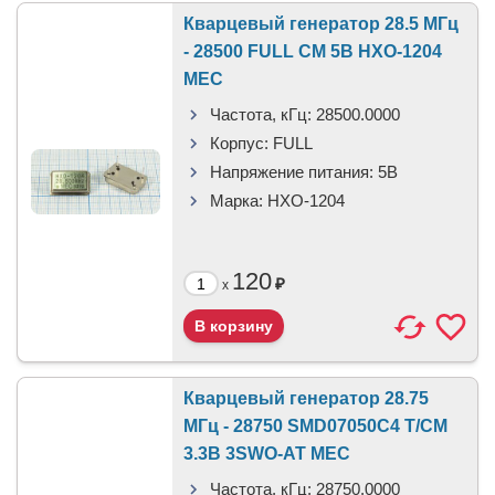
Кварцевый генератор 28.5 МГц
- 28500 FULL CM 5В HXO-1204
MEC
Частота, кГц:
28500.0000
Корпус:
FULL
Напряжение питания:
5В
Марка:
HXO-1204
120
₽
x
Кварцевый генератор 28.75
МГц - 28750 SMD07050C4 T/CM
3.3В 3SWO-AT MEC
Частота, кГц:
28750.0000