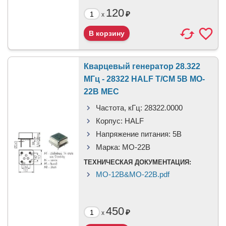
120
₽
x
Кварцевый генератор 28.322
МГц - 28322 HALF T/CM 5В MO-
22B MEC
Частота, кГц:
28322.0000
Корпус:
HALF
Напряжение питания:
5В
Марка:
MO-22B
ТЕХНИЧЕСКАЯ ДОКУМЕНТАЦИЯ:
MO-12B&MO-22B.pdf
450
₽
x