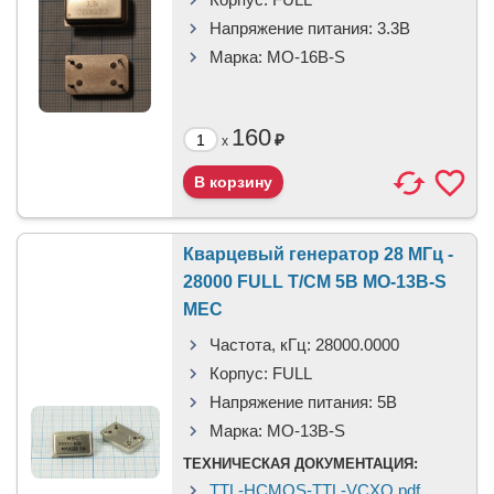
Напряжение питания:
3.3В
Марка:
MO-16B-S
160
₽
x
Кварцевый генератор 28 МГц -
28000 FULL T/CM 5В MO-13B-S
MEC
Частота, кГц:
28000.0000
Корпус:
FULL
Напряжение питания:
5В
Марка:
MO-13B-S
ТЕХНИЧЕСКАЯ ДОКУМЕНТАЦИЯ:
TTL-HCMOS-TTL-VCXO.pdf