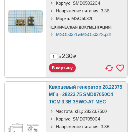
Корпус:
SMD05032C4
Напряжение питания:
3.3В
Марка:
MSO5032L
ТЕХНИЧЕСКАЯ ДОКУМЕНТАЦИЯ:
MSO5032L&MSO5032S.pdf
230
₽
x
Кварцевый генератор 28.22375
МГц - 28223.75 SMD07050C4
T/CM 3.3В 3SWO-AT MEC
Частота, кГц:
28223.7500
Корпус:
SMD07050C4
Напряжение питания:
3.3В