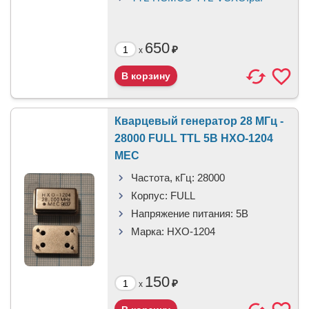
650
₽
x
Кварцевый генератор 28 МГц -
28000 FULL TTL 5В HXO-1204
MEC
Частота, кГц:
28000
Корпус:
FULL
Напряжение питания:
5В
Марка:
HXO-1204
150
₽
x