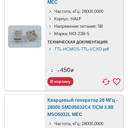
MEC
Частота, кГц:
28000.0000
Корпус:
HALF
Напряжение питания:
5В
Марка:
MO-23B-S
ТЕХНИЧЕСКАЯ ДОКУМЕНТАЦИЯ:
TTL-HCMOS-TTL-VCXO.pdf
450
₽
x
Кварцевый генератор 28 МГц -
28000 SMD05032C4 T/CM 3.3В
MSO5032L MEC
Частота, кГц:
28000.0000