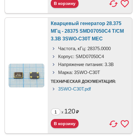
Кварцевый генератор 28.375
МГц - 28375 SMD07050C4 T/CM
3.3В 3SWO-C30T MEC
Частота, кГц:
28375.0000
Корпус:
SMD07050C4
Напряжение питания:
3.3В
Марка:
3SWO-C30T
ТЕХНИЧЕСКАЯ ДОКУМЕНТАЦИЯ:
3SWO-C30T.pdf
120
₽
x